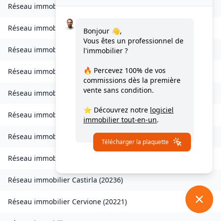
Réseau immobilier
Ampriani
(
20272
)
Réseau immobilier
Barbaggio
(
20253
)
Bonjour 👋,
Vous êtes un professionnel de
Réseau immobilier
Borgo
(
20290
)
l'immobilier ?
🔥 Percevez
100% de vos
Réseau immobilier
Calvi
(
20260
)
commissions
dès la première
vente sans condition.
Réseau immobilier
Campana
(
20229
)
⭐ Découvrez notre
logiciel
Réseau immobilier
Canale-di-Verde
(
20230
)
immobilier tout-en-un
.
Réseau immobilier
Casevecchie
(
20270
)
Télécharger la plaquette
Réseau immobilier
Castellare-di-Mercurio
(
20212
)
Réseau immobilier
Castirla
(
20236
)
Réseau immobilier
Cervione
(
20221
)