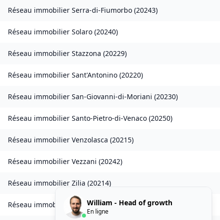
Réseau immobilier
Serra-di-Fiumorbo
(
20243
)
Réseau immobilier
Solaro
(
20240
)
Réseau immobilier
Stazzona
(
20229
)
Réseau immobilier
Sant'Antonino
(
20220
)
Réseau immobilier
San-Giovanni-di-Moriani
(
20230
)
Réseau immobilier
Santo-Pietro-di-Venaco
(
20250
)
Réseau immobilier
Venzolasca
(
20215
)
Réseau immobilier
Vezzani
(
20242
)
Réseau immobilier
Zilia
(
20214
)
William - Head of growth
Réseau immobilier
Chisa
(
20240
)
En ligne