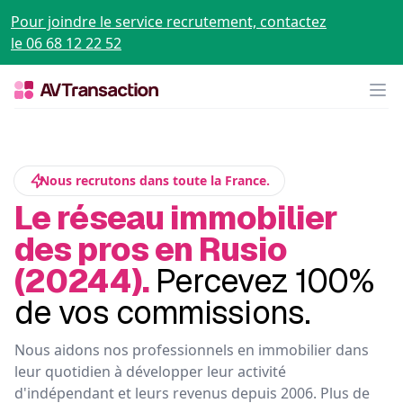
Pour joindre le service recrutement, contactez
le 06 68 12 22 52
Op
Nous recrutons dans toute la France.
Le réseau immobilier
des pros en Rusio
(20244).
Percevez 100%
de vos commissions.
Nous aidons nos professionnels en immobilier dans
leur quotidien à développer leur activité
d'indépendant et leurs revenus depuis 2006. Plus de