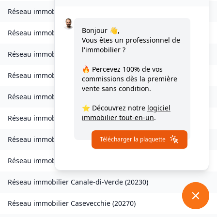
Réseau immobilier
Vezzani
(
20242
)
Bonjour 👋,
Réseau immobilier
Zilia
(
20214
)
Vous êtes un professionnel de
l'immobilier ?
Réseau immobilier
Chisa
(
20240
)
🔥 Percevez
100% de vos
Réseau immobilier
Ampriani
(
20272
)
commissions
dès la première
vente sans condition.
Réseau immobilier
Barbaggio
(
20253
)
⭐ Découvrez notre
logiciel
immobilier tout-en-un
.
Réseau immobilier
Borgo
(
20290
)
Réseau immobilier
Calvi
(
20260
)
Télécharger la plaquette
Réseau immobilier
Campana
(
20229
)
Réseau immobilier
Canale-di-Verde
(
20230
)
Réseau immobilier
Casevecchie
(
20270
)