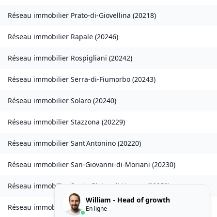
Réseau immobilier
Prato-di-Giovellina
(
20218
)
Réseau immobilier
Rapale
(
20246
)
Réseau immobilier
Rospigliani
(
20242
)
Réseau immobilier
Serra-di-Fiumorbo
(
20243
)
Réseau immobilier
Solaro
(
20240
)
Réseau immobilier
Stazzona
(
20229
)
Réseau immobilier
Sant'Antonino
(
20220
)
Réseau immobilier
San-Giovanni-di-Moriani
(
20230
)
Réseau immobilier
Santo-Pietro-di-Venaco
(
20250
)
William - Head of growth
Réseau immobilier
Venzolasca
(
20215
)
En ligne