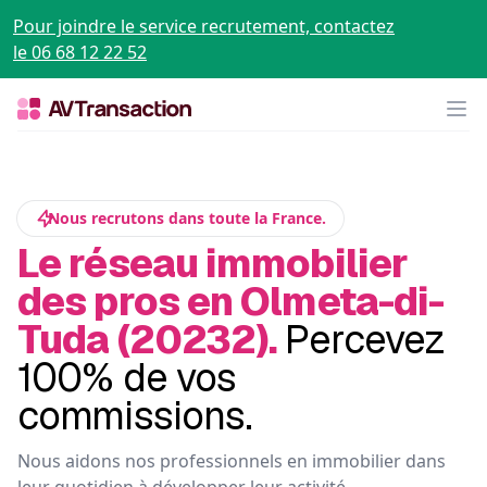
Pour joindre le service recrutement, contactez
le 06 68 12 22 52
Op
Nous recrutons dans toute la France.
Le réseau immobilier
des pros en Olmeta-di-
Tuda (20232).
Percevez
100% de vos
commissions.
Nous aidons nos professionnels en immobilier dans