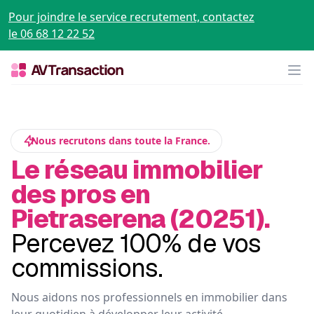
Pour joindre le service recrutement, contactez
le 06 68 12 22 52
Op
Nous recrutons dans toute la France.
Le réseau immobilier
des pros en
Pietraserena (20251).
Percevez 100% de vos
commissions.
Nous aidons nos professionnels en immobilier dans