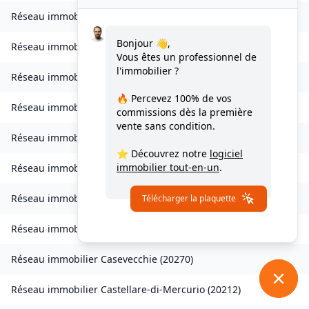
Réseau immobilier
Zilia
(
20214
)
Bonjour 👋,
Réseau immobilier
Chisa
(
20240
)
Vous êtes un professionnel de
l'immobilier ?
Réseau immobilier
Ampriani
(
20272
)
🔥 Percevez
100% de vos
Réseau immobilier
Barbaggio
(
20253
)
commissions
dès la première
vente sans condition.
Réseau immobilier
Borgo
(
20290
)
⭐ Découvrez notre
logiciel
immobilier tout-en-un
.
Réseau immobilier
Calvi
(
20260
)
Réseau immobilier
Campana
(
20229
)
Télécharger la plaquette
Réseau immobilier
Canale-di-Verde
(
20230
)
Réseau immobilier
Casevecchie
(
20270
)
Réseau immobilier
Castellare-di-Mercurio
(
20212
)