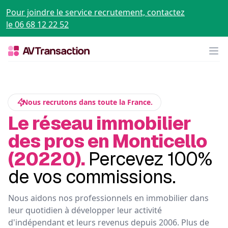
Pour joindre le service recrutement, contactez
le 06 68 12 22 52
Op
Nous recrutons dans toute la France.
Le réseau immobilier
des pros en Monticello
(20220).
Percevez 100%
de vos commissions.
Nous aidons nos professionnels en immobilier dans
leur quotidien à développer leur activité
d'indépendant et leurs revenus depuis 2006. Plus de