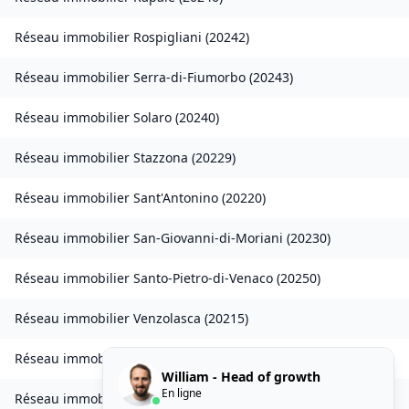
Réseau immobilier
Rospigliani
(
20242
)
Réseau immobilier
Serra-di-Fiumorbo
(
20243
)
Réseau immobilier
Solaro
(
20240
)
Réseau immobilier
Stazzona
(
20229
)
Réseau immobilier
Sant'Antonino
(
20220
)
Réseau immobilier
San-Giovanni-di-Moriani
(
20230
)
Réseau immobilier
Santo-Pietro-di-Venaco
(
20250
)
Réseau immobilier
Venzolasca
(
20215
)
Réseau immobilier
Vezzani
(
20242
)
William - Head of growth
En ligne
Réseau immobilier
Zilia
(
20214
)