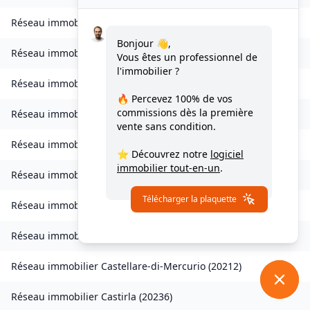
Réseau immobilier
Chisa
(
20240
)
Bonjour 👋,
Réseau immobilier
Ampriani
(
20272
)
Vous êtes un professionnel de
l'immobilier ?
Réseau immobilier
Barbaggio
(
20253
)
🔥 Percevez
100% de vos
commissions
dès la première
Réseau immobilier
Borgo
(
20290
)
vente sans condition.
Réseau immobilier
Calvi
(
20260
)
⭐ Découvrez notre
logiciel
immobilier tout-en-un
.
Réseau immobilier
Campana
(
20229
)
Télécharger la plaquette
Réseau immobilier
Canale-di-Verde
(
20230
)
Réseau immobilier
Casevecchie
(
20270
)
Réseau immobilier
Castellare-di-Mercurio
(
20212
)
Réseau immobilier
Castirla
(
20236
)