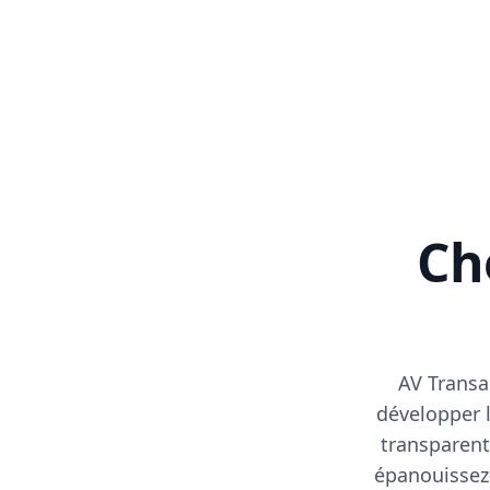
Cho
AV Transa
développer l
transparent
épanouissez-