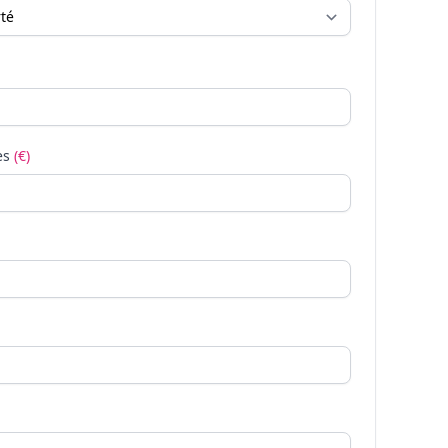
es
(€)