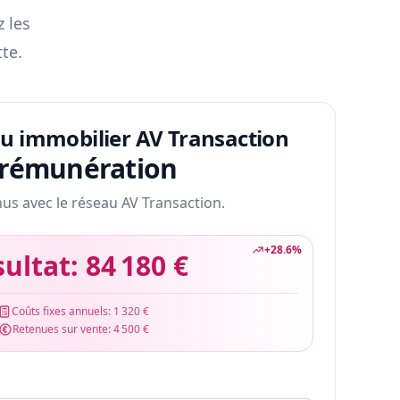
z les
te.
au immobilier AV Transaction
 rémunération
nus avec le réseau AV Transaction.
+
28.6
%
sultat:
84 180 €
Coûts fixes annuels:
1 320 €
Retenues sur vente:
4 500 €