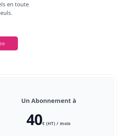
els en toute
euls.
se
Un Abonnement à
40
€ (HT) / mois