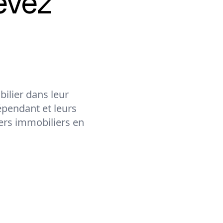
evez
ilier dans leur
épendant et leurs
lers immobiliers en