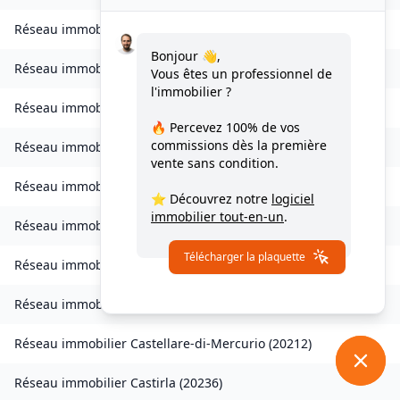
Réseau immobilier
Chisa
(
20240
)
Bonjour 👋,
Réseau immobilier
Ampriani
(
20272
)
Vous êtes un professionnel de
l'immobilier ?
Réseau immobilier
Barbaggio
(
20253
)
🔥 Percevez
100% de vos
commissions
dès la première
Réseau immobilier
Borgo
(
20290
)
vente sans condition.
Réseau immobilier
Calvi
(
20260
)
⭐ Découvrez notre
logiciel
immobilier tout-en-un
.
Réseau immobilier
Campana
(
20229
)
Télécharger la plaquette
Réseau immobilier
Canale-di-Verde
(
20230
)
Réseau immobilier
Casevecchie
(
20270
)
Réseau immobilier
Castellare-di-Mercurio
(
20212
)
Réseau immobilier
Castirla
(
20236
)