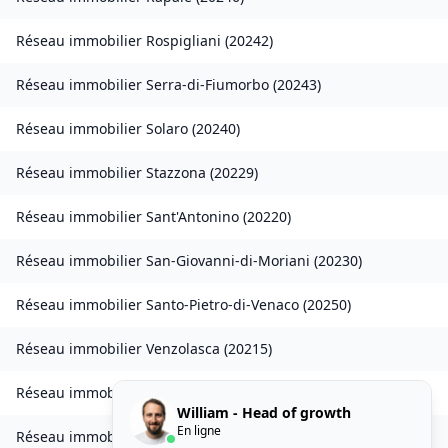
Réseau immobilier
Rospigliani
(
20242
)
Réseau immobilier
Serra-di-Fiumorbo
(
20243
)
Réseau immobilier
Solaro
(
20240
)
Réseau immobilier
Stazzona
(
20229
)
Réseau immobilier
Sant'Antonino
(
20220
)
Réseau immobilier
San-Giovanni-di-Moriani
(
20230
)
Réseau immobilier
Santo-Pietro-di-Venaco
(
20250
)
Réseau immobilier
Venzolasca
(
20215
)
Réseau immobilier
Vezzani
(
20242
)
William - Head of growth
En ligne
Réseau immobilier
Zilia
(
20214
)