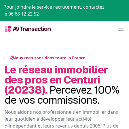
Pour joindre le service recrutement, contactez
le 06 68 12 22 52
Op
Nous recrutons dans toute la France.
Le réseau immobilier
des pros en Centuri
(20238).
Percevez 100%
de vos commissions.
Nous aidons nos professionnels en immobilier dans
leur quotidien à développer leur activité
d'indépendant et leurs revenus depuis 2006. Plus de