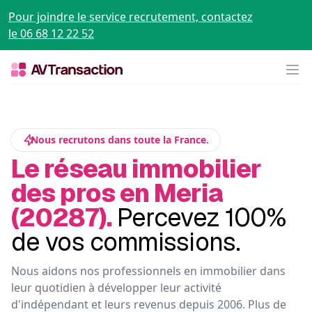
Pour joindre le service recrutement, contactez
le 06 68 12 22 52
Op
Nous recrutons dans toute la France.
Le réseau immobilier
des pros en Meria
(20287).
Percevez 100%
de vos commissions.
Nous aidons nos professionnels en immobilier dans
leur quotidien à développer leur activité
d'indépendant et leurs revenus depuis 2006. Plus de