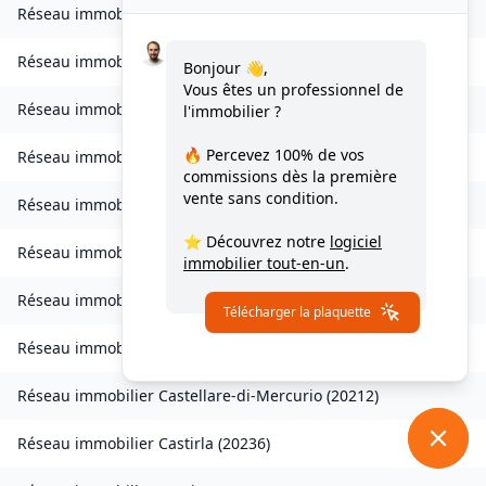
Réseau immobilier
Chisa
(
20240
)
Réseau immobilier
Ampriani
(
20272
)
Bonjour 👋,
Vous êtes un professionnel de
Réseau immobilier
Barbaggio
(
20253
)
l'immobilier ?
🔥 Percevez
100% de vos
Réseau immobilier
Borgo
(
20290
)
commissions
dès la première
vente sans condition.
Réseau immobilier
Calvi
(
20260
)
⭐ Découvrez notre
logiciel
Réseau immobilier
Campana
(
20229
)
immobilier tout-en-un
.
Réseau immobilier
Canale-di-Verde
(
20230
)
Télécharger la plaquette
Réseau immobilier
Casevecchie
(
20270
)
Réseau immobilier
Castellare-di-Mercurio
(
20212
)
Réseau immobilier
Castirla
(
20236
)