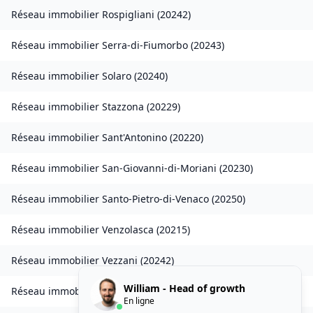
Réseau immobilier
Rospigliani
(
20242
)
Réseau immobilier
Serra-di-Fiumorbo
(
20243
)
Réseau immobilier
Solaro
(
20240
)
Réseau immobilier
Stazzona
(
20229
)
Réseau immobilier
Sant'Antonino
(
20220
)
Réseau immobilier
San-Giovanni-di-Moriani
(
20230
)
Réseau immobilier
Santo-Pietro-di-Venaco
(
20250
)
Réseau immobilier
Venzolasca
(
20215
)
Réseau immobilier
Vezzani
(
20242
)
William - Head of growth
Réseau immobilier
Zilia
(
20214
)
En ligne