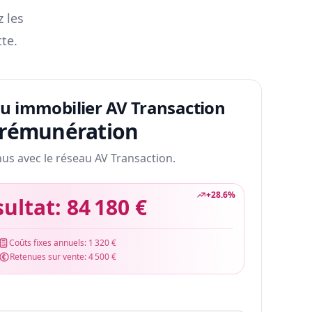
z les
te.
au immobilier AV Transaction
 rémunération
nus avec le réseau AV Transaction.
+
28.6
%
sultat:
84 180 €
Coûts fixes annuels:
1 320 €
Retenues sur vente:
4 500 €