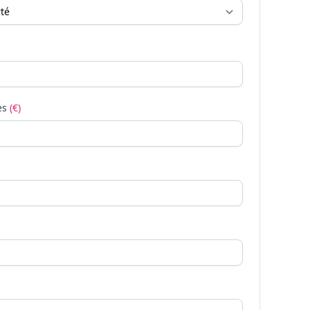
es
(€)