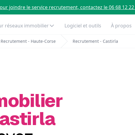
our joindre le service recrutement, contactez le 06 68 12 22
r réseaux immobilier
Logiciel et outils
À propos
Recrutement - Haute-Corse
Recrutement - Castirla
mobilier
astirla