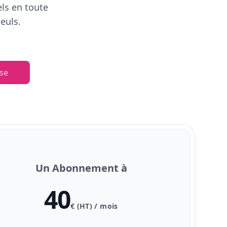
els en toute
euls.
se
Un Abonnement à
40
€ (HT) / mois