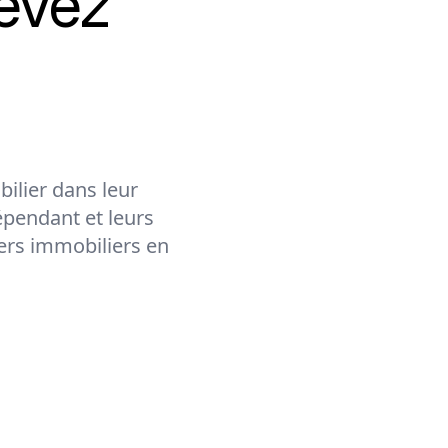
evez
ilier dans leur
épendant et leurs
lers immobiliers en