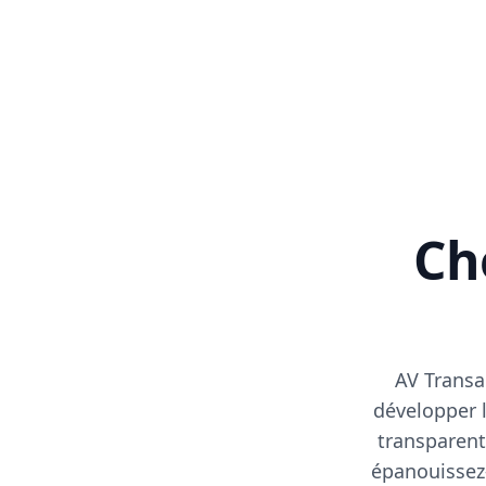
Cho
AV Transa
développer l
transparent
épanouissez-