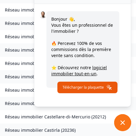
Réseau immobilier
Chisa
(
20240
)
Bonjour 👋,
Réseau immobilier
Ampriani
(
20272
)
Vous êtes un professionnel de
l'immobilier ?
Réseau immobilier
Barbaggio
(
20253
)
🔥 Percevez
100% de vos
commissions
dès la première
Réseau immobilier
Borgo
(
20290
)
vente sans condition.
Réseau immobilier
Calvi
(
20260
)
⭐ Découvrez notre
logiciel
immobilier tout-en-un
.
Réseau immobilier
Campana
(
20229
)
Télécharger la plaquette
Réseau immobilier
Canale-di-Verde
(
20230
)
Réseau immobilier
Casevecchie
(
20270
)
Réseau immobilier
Castellare-di-Mercurio
(
20212
)
Réseau immobilier
Castirla
(
20236
)