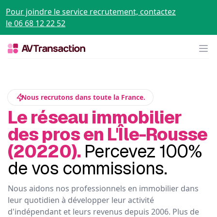
Pour joindre le service recrutement, contactez
le 06 68 12 22 52
Op
Nous recrutons dans toute la France.
Le réseau immobilier
des pros en L'Île-Rousse
(20220).
Percevez 100%
de vos commissions.
Nous aidons nos professionnels en immobilier dans
leur quotidien à développer leur activité
d'indépendant et leurs revenus depuis 2006. Plus de