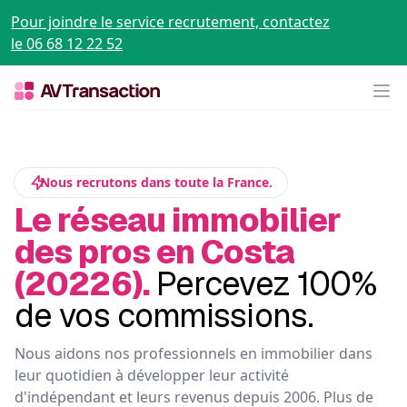
Pour joindre le service recrutement, contactez
le 06 68 12 22 52
Op
Nous recrutons dans toute la France.
Le réseau immobilier
des pros en Costa
(20226).
Percevez 100%
de vos commissions.
Nous aidons nos professionnels en immobilier dans
leur quotidien à développer leur activité
d'indépendant et leurs revenus depuis 2006. Plus de