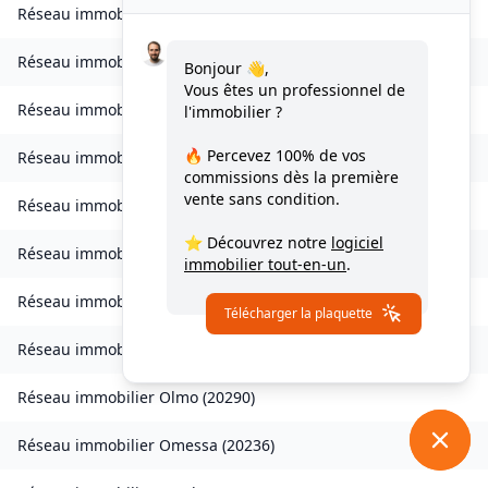
Réseau immobilier
Novella
(
20226
)
Réseau immobilier
Occhiatana
(
20226
)
Bonjour 👋,
Vous êtes un professionnel de
Réseau immobilier
Ogliastro
(
20217
)
l'immobilier ?
🔥 Percevez
100% de vos
Réseau immobilier
Olcani
(
20217
)
commissions
dès la première
vente sans condition.
Réseau immobilier
Oletta
(
20232
)
⭐ Découvrez notre
logiciel
Réseau immobilier
Olmeta-di-Capocorso
(
20217
)
immobilier tout-en-un
.
Réseau immobilier
Olmeta-di-Tuda
(
20232
)
Télécharger la plaquette
Réseau immobilier
Olmi-Cappella
(
20259
)
Réseau immobilier
Olmo
(
20290
)
Réseau immobilier
Omessa
(
20236
)