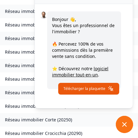
Réseau immobilier
Borgo
(
20290
)
Bonjour 👋,
Réseau immobilier
Calvi
(
20260
)
Vous êtes un professionnel de
l'immobilier ?
Réseau immobilier
Campana
(
20229
)
🔥 Percevez
100% de vos
commissions
dès la première
Réseau immobilier
Canale-di-Verde
(
20230
)
vente sans condition.
Réseau immobilier
Casevecchie
(
20270
)
⭐ Découvrez notre
logiciel
immobilier tout-en-un
.
Réseau immobilier
Castellare-di-Mercurio
(
20212
)
Télécharger la plaquette
Réseau immobilier
Castirla
(
20236
)
Réseau immobilier
Cervione
(
20221
)
Réseau immobilier
Corte
(
20250
)
Réseau immobilier
Crocicchia
(
20290
)