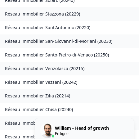
Réseau immobilier
Solaro
(
20240
)
Réseau immobilier
Stazzona
(
20229
)
Réseau immobilier
Sant'Antonino
(
20220
)
Réseau immobilier
San-Giovanni-di-Moriani
(
20230
)
Réseau immobilier
Santo-Pietro-di-Venaco
(
20250
)
Réseau immobilier
Venzolasca
(
20215
)
Réseau immobilier
Vezzani
(
20242
)
Réseau immobilier
Zilia
(
20214
)
Réseau immobilier
Chisa
(
20240
)
Réseau immobilier
Ampriani
(
20272
)
William - Head of growth
En ligne
Réseau immobilier
Barbaggio
(
20253
)