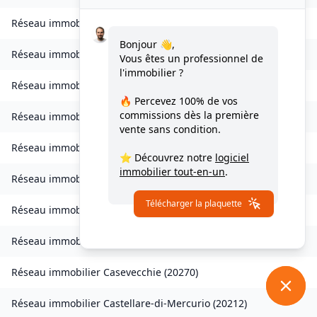
Réseau immobilier
Zilia
(
20214
)
Bonjour 👋,
Réseau immobilier
Chisa
(
20240
)
Vous êtes un professionnel de
l'immobilier ?
Réseau immobilier
Ampriani
(
20272
)
🔥 Percevez
100% de vos
commissions
dès la première
Réseau immobilier
Barbaggio
(
20253
)
vente sans condition.
Réseau immobilier
Borgo
(
20290
)
⭐ Découvrez notre
logiciel
immobilier tout-en-un
.
Réseau immobilier
Calvi
(
20260
)
Télécharger la plaquette
Réseau immobilier
Campana
(
20229
)
Réseau immobilier
Canale-di-Verde
(
20230
)
Réseau immobilier
Casevecchie
(
20270
)
Réseau immobilier
Castellare-di-Mercurio
(
20212
)