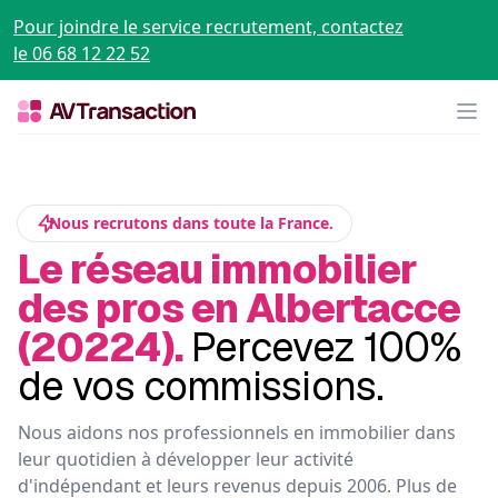
Pour joindre le service recrutement, contactez
le 06 68 12 22 52
Op
Nous recrutons dans toute la France.
Le réseau immobilier
des pros en Albertacce
(20224).
Percevez 100%
de vos commissions.
Nous aidons nos professionnels en immobilier dans
leur quotidien à développer leur activité
d'indépendant et leurs revenus depuis 2006. Plus de