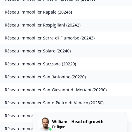
Réseau immobilier
Rapale
(
20246
)
Réseau immobilier
Rospigliani
(
20242
)
Réseau immobilier
Serra-di-Fiumorbo
(
20243
)
Réseau immobilier
Solaro
(
20240
)
Réseau immobilier
Stazzona
(
20229
)
Réseau immobilier
Sant'Antonino
(
20220
)
Réseau immobilier
San-Giovanni-di-Moriani
(
20230
)
Réseau immobilier
Santo-Pietro-di-Venaco
(
20250
)
Réseau immobilier
Venzolasca
(
20215
)
William - Head of growth
En ligne
Réseau immobilier
Vezzani
(
20242
)