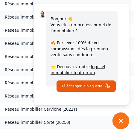
Réseau immobilier
Barbaggio
(
20253
)
Réseau immobilier
Borgo
(
20290
)
Bonjour 👋,
Vous êtes un professionnel de
Réseau immobilier
Calvi
(
20260
)
l'immobilier ?
🔥 Percevez
100% de vos
Réseau immobilier
Campana
(
20229
)
commissions
dès la première
vente sans condition.
Réseau immobilier
Canale-di-Verde
(
20230
)
⭐ Découvrez notre
logiciel
Réseau immobilier
Casevecchie
(
20270
)
immobilier tout-en-un
.
Réseau immobilier
Castellare-di-Mercurio
(
20212
)
Télécharger la plaquette
Réseau immobilier
Castirla
(
20236
)
Réseau immobilier
Cervione
(
20221
)
Réseau immobilier
Corte
(
20250
)