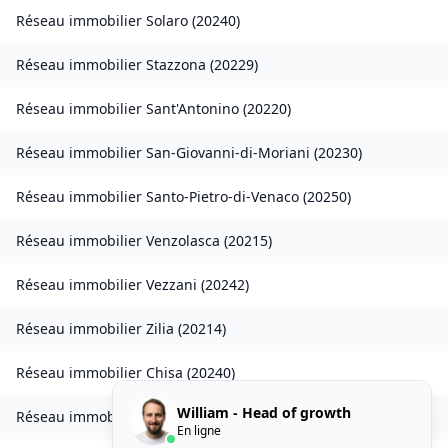
Réseau immobilier
Solaro
(
20240
)
Réseau immobilier
Stazzona
(
20229
)
Réseau immobilier
Sant'Antonino
(
20220
)
Réseau immobilier
San-Giovanni-di-Moriani
(
20230
)
Réseau immobilier
Santo-Pietro-di-Venaco
(
20250
)
Réseau immobilier
Venzolasca
(
20215
)
Réseau immobilier
Vezzani
(
20242
)
Réseau immobilier
Zilia
(
20214
)
Réseau immobilier
Chisa
(
20240
)
William - Head of growth
Réseau immobilier
Ampriani
(
20272
)
En ligne