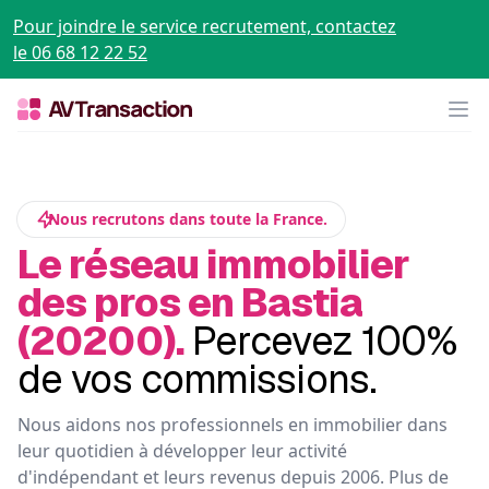
Pour joindre le service recrutement, contactez
le 06 68 12 22 52
Op
Nous recrutons dans toute la France.
Le réseau immobilier
des pros en Bastia
(20200).
Percevez 100%
de vos commissions.
Nous aidons nos professionnels en immobilier dans
leur quotidien à développer leur activité
d'indépendant et leurs revenus depuis 2006. Plus de