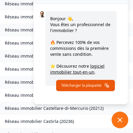
Réseau immobilier
Chisa
(
20240
)
Réseau immobilier
Ampriani
(
20272
)
Bonjour 👋,
Vous êtes un professionnel de
Réseau immobilier
Barbaggio
(
20253
)
l'immobilier ?
🔥 Percevez
100% de vos
Réseau immobilier
Borgo
(
20290
)
commissions
dès la première
vente sans condition.
Réseau immobilier
Calvi
(
20260
)
⭐ Découvrez notre
logiciel
Réseau immobilier
Campana
(
20229
)
immobilier tout-en-un
.
Réseau immobilier
Canale-di-Verde
(
20230
)
Télécharger la plaquette
Réseau immobilier
Casevecchie
(
20270
)
Réseau immobilier
Castellare-di-Mercurio
(
20212
)
Réseau immobilier
Castirla
(
20236
)