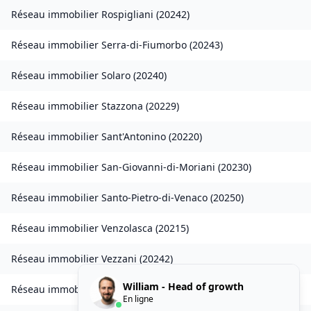
Réseau immobilier
Rospigliani
(
20242
)
Réseau immobilier
Serra-di-Fiumorbo
(
20243
)
Réseau immobilier
Solaro
(
20240
)
Réseau immobilier
Stazzona
(
20229
)
Réseau immobilier
Sant'Antonino
(
20220
)
Réseau immobilier
San-Giovanni-di-Moriani
(
20230
)
Réseau immobilier
Santo-Pietro-di-Venaco
(
20250
)
Réseau immobilier
Venzolasca
(
20215
)
Réseau immobilier
Vezzani
(
20242
)
William - Head of growth
Réseau immobilier
Zilia
(
20214
)
En ligne