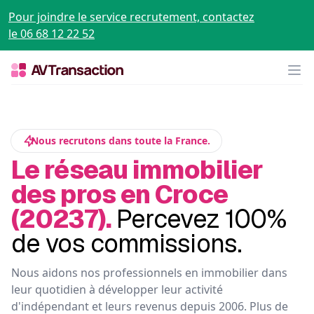
Pour joindre le service recrutement, contactez
le 06 68 12 22 52
Op
Nous recrutons dans toute la France.
Le réseau immobilier
des pros en Croce
(20237).
Percevez 100%
de vos commissions.
Nous aidons nos professionnels en immobilier dans
leur quotidien à développer leur activité
d'indépendant et leurs revenus depuis 2006. Plus de