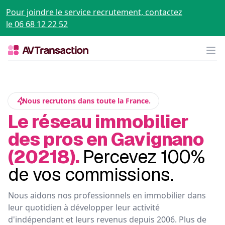
Pour joindre le service recrutement, contactez
le 06 68 12 22 52
Op
Nous recrutons dans toute la France.
Le réseau immobilier
des pros en Gavignano
(20218).
Percevez 100%
de vos commissions.
Nous aidons nos professionnels en immobilier dans
leur quotidien à développer leur activité
d'indépendant et leurs revenus depuis 2006. Plus de