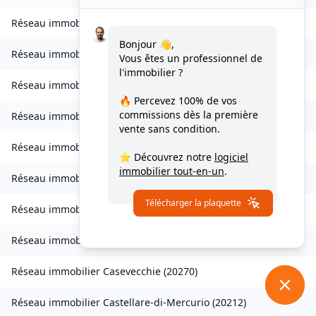
Réseau immobilier
Zilia
(
20214
)
Bonjour 👋,
Réseau immobilier
Chisa
(
20240
)
Vous êtes un professionnel de
l'immobilier ?
Réseau immobilier
Ampriani
(
20272
)
🔥 Percevez
100% de vos
commissions
dès la première
Réseau immobilier
Barbaggio
(
20253
)
vente sans condition.
Réseau immobilier
Borgo
(
20290
)
⭐ Découvrez notre
logiciel
immobilier tout-en-un
.
Réseau immobilier
Calvi
(
20260
)
Télécharger la plaquette
Réseau immobilier
Campana
(
20229
)
Réseau immobilier
Canale-di-Verde
(
20230
)
Réseau immobilier
Casevecchie
(
20270
)
Réseau immobilier
Castellare-di-Mercurio
(
20212
)