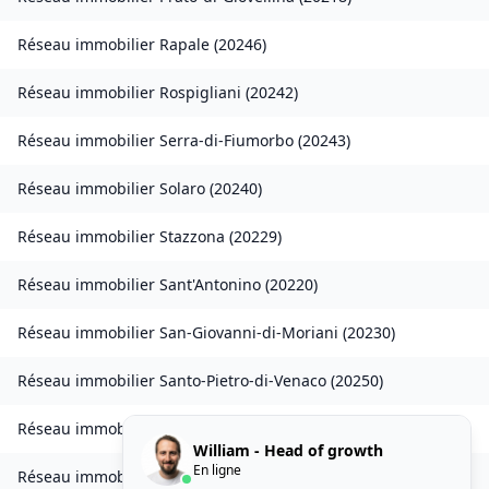
Réseau immobilier
Rapale
(
20246
)
Réseau immobilier
Rospigliani
(
20242
)
Réseau immobilier
Serra-di-Fiumorbo
(
20243
)
Réseau immobilier
Solaro
(
20240
)
Réseau immobilier
Stazzona
(
20229
)
Réseau immobilier
Sant'Antonino
(
20220
)
Réseau immobilier
San-Giovanni-di-Moriani
(
20230
)
Réseau immobilier
Santo-Pietro-di-Venaco
(
20250
)
Réseau immobilier
Venzolasca
(
20215
)
William - Head of growth
En ligne
Réseau immobilier
Vezzani
(
20242
)