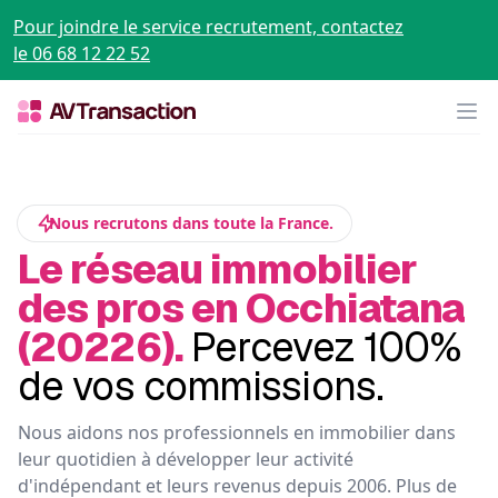
Pour joindre le service recrutement, contactez
le 06 68 12 22 52
Op
Nous recrutons dans toute la France.
Le réseau immobilier
des pros en Occhiatana
(20226).
Percevez 100%
de vos commissions.
Nous aidons nos professionnels en immobilier dans
leur quotidien à développer leur activité
d'indépendant et leurs revenus depuis 2006. Plus de