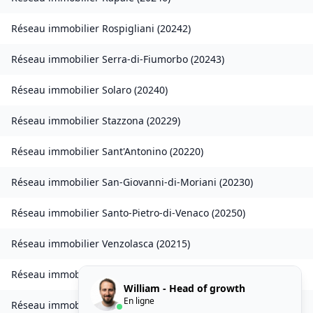
Réseau immobilier
Rospigliani
(
20242
)
Réseau immobilier
Serra-di-Fiumorbo
(
20243
)
Réseau immobilier
Solaro
(
20240
)
Réseau immobilier
Stazzona
(
20229
)
Réseau immobilier
Sant'Antonino
(
20220
)
Réseau immobilier
San-Giovanni-di-Moriani
(
20230
)
Réseau immobilier
Santo-Pietro-di-Venaco
(
20250
)
Réseau immobilier
Venzolasca
(
20215
)
Réseau immobilier
Vezzani
(
20242
)
William - Head of growth
En ligne
Réseau immobilier
Zilia
(
20214
)