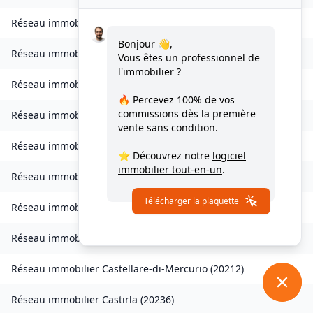
Réseau immobilier
Chisa
(
20240
)
Bonjour 👋,
Réseau immobilier
Ampriani
(
20272
)
Vous êtes un professionnel de
l'immobilier ?
Réseau immobilier
Barbaggio
(
20253
)
🔥 Percevez
100% de vos
commissions
dès la première
Réseau immobilier
Borgo
(
20290
)
vente sans condition.
Réseau immobilier
Calvi
(
20260
)
⭐ Découvrez notre
logiciel
immobilier tout-en-un
.
Réseau immobilier
Campana
(
20229
)
Télécharger la plaquette
Réseau immobilier
Canale-di-Verde
(
20230
)
Réseau immobilier
Casevecchie
(
20270
)
Réseau immobilier
Castellare-di-Mercurio
(
20212
)
Réseau immobilier
Castirla
(
20236
)