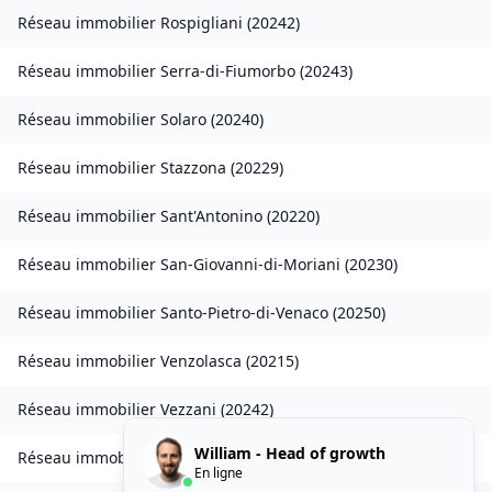
Réseau immobilier
Rospigliani
(
20242
)
Réseau immobilier
Serra-di-Fiumorbo
(
20243
)
Réseau immobilier
Solaro
(
20240
)
Réseau immobilier
Stazzona
(
20229
)
Réseau immobilier
Sant'Antonino
(
20220
)
Réseau immobilier
San-Giovanni-di-Moriani
(
20230
)
Réseau immobilier
Santo-Pietro-di-Venaco
(
20250
)
Réseau immobilier
Venzolasca
(
20215
)
Réseau immobilier
Vezzani
(
20242
)
William - Head of growth
Réseau immobilier
Zilia
(
20214
)
En ligne