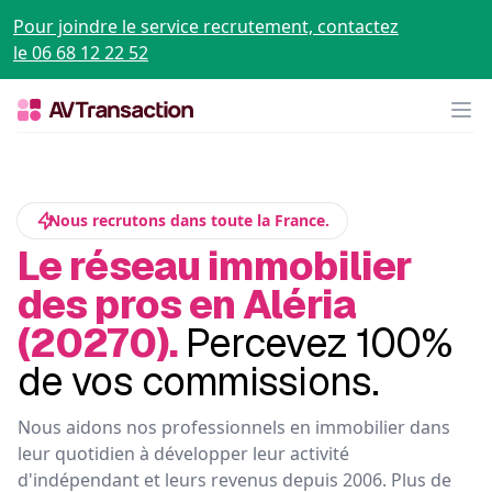
Pour joindre le service recrutement, contactez
le 06 68 12 22 52
Op
Nous recrutons dans toute la France.
Le réseau immobilier
des pros en Aléria
(20270).
Percevez 100%
de vos commissions.
Nous aidons nos professionnels en immobilier dans
leur quotidien à développer leur activité
d'indépendant et leurs revenus depuis 2006. Plus de