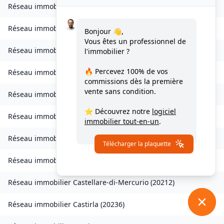
Réseau immobilier
Chisa
(
20240
)
Réseau immobilier
Ampriani
(
20272
)
Bonjour 👋,
Vous êtes un professionnel de
Réseau immobilier
Barbaggio
(
20253
)
l'immobilier ?
🔥 Percevez
100% de vos
Réseau immobilier
Borgo
(
20290
)
commissions
dès la première
vente sans condition.
Réseau immobilier
Calvi
(
20260
)
⭐ Découvrez notre
logiciel
Réseau immobilier
Campana
(
20229
)
immobilier tout-en-un
.
Réseau immobilier
Canale-di-Verde
(
20230
)
Télécharger la plaquette
Réseau immobilier
Casevecchie
(
20270
)
Réseau immobilier
Castellare-di-Mercurio
(
20212
)
Réseau immobilier
Castirla
(
20236
)