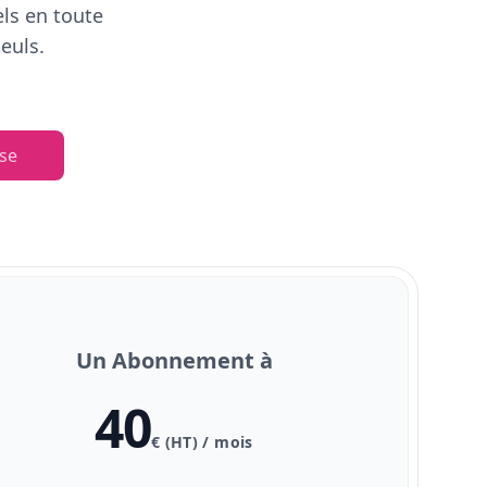
els en toute
euls.
se
Un Abonnement à
40
€ (HT) / mois