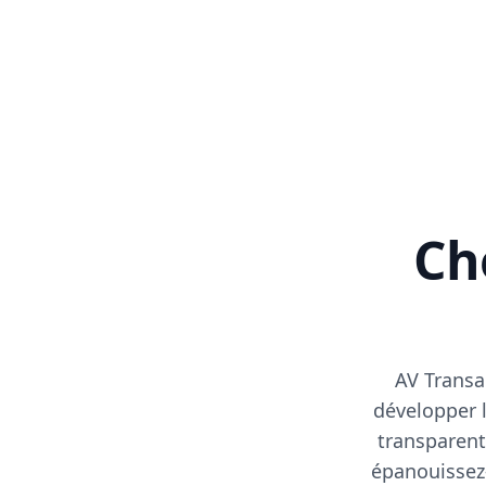
Cho
AV Transa
développer l
transparent
épanouissez-