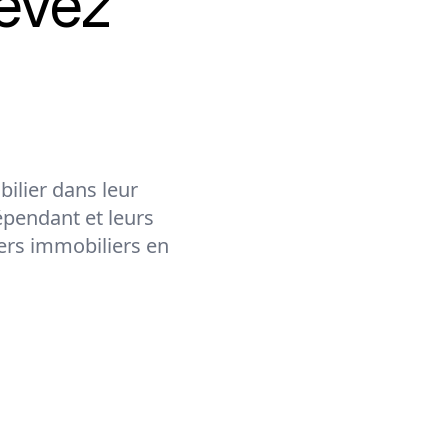
evez
ilier dans leur
épendant et leurs
lers immobiliers en