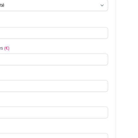
es
(€)