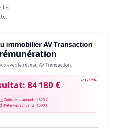
z les
te.
au immobilier AV Transaction
 rémunération
nus avec le réseau AV Transaction.
+
28.6
%
sultat:
84 180 €
Coûts fixes annuels:
1 320 €
Retenues sur vente:
4 500 €