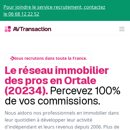
Pour joindre le service recrutement, contactez
le 06 68 12 22 52
Op
Nous recrutons dans toute la France.
Le réseau immobilier
des pros en Ortale
(20234).
Percevez 100%
de vos commissions.
Nous aidons nos professionnels en immobilier dans
leur quotidien à développer leur activité
d'indépendant et leurs revenus depuis 2006. Plus de