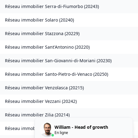
Réseau immobilier
Serra-di-Fiumorbo
(
20243
)
Réseau immobilier
Solaro
(
20240
)
Réseau immobilier
Stazzona
(
20229
)
Réseau immobilier
Sant'Antonino
(
20220
)
Réseau immobilier
San-Giovanni-di-Moriani
(
20230
)
Réseau immobilier
Santo-Pietro-di-Venaco
(
20250
)
Réseau immobilier
Venzolasca
(
20215
)
Réseau immobilier
Vezzani
(
20242
)
Réseau immobilier
Zilia
(
20214
)
William - Head of growth
Réseau immobilier
Chisa
(
20240
)
En ligne