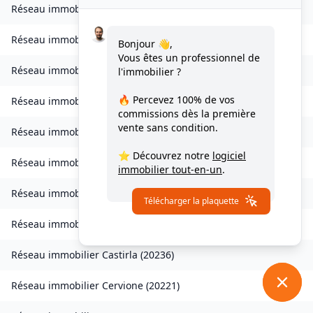
Réseau immobilier
Ampriani
(
20272
)
Réseau immobilier
Barbaggio
(
20253
)
Bonjour 👋,
Vous êtes un professionnel de
Réseau immobilier
Borgo
(
20290
)
l'immobilier ?
🔥 Percevez
100% de vos
Réseau immobilier
Calvi
(
20260
)
commissions
dès la première
vente sans condition.
Réseau immobilier
Campana
(
20229
)
⭐ Découvrez notre
logiciel
Réseau immobilier
Canale-di-Verde
(
20230
)
immobilier tout-en-un
.
Réseau immobilier
Casevecchie
(
20270
)
Télécharger la plaquette
Réseau immobilier
Castellare-di-Mercurio
(
20212
)
Réseau immobilier
Castirla
(
20236
)
Réseau immobilier
Cervione
(
20221
)