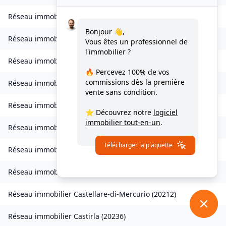
Réseau immobilier
Chisa
(
20240
)
Bonjour 👋,
Réseau immobilier
Ampriani
(
20272
)
Vous êtes un professionnel de
l'immobilier ?
Réseau immobilier
Barbaggio
(
20253
)
🔥 Percevez
100% de vos
commissions
dès la première
Réseau immobilier
Borgo
(
20290
)
vente sans condition.
Réseau immobilier
Calvi
(
20260
)
⭐ Découvrez notre
logiciel
immobilier tout-en-un
.
Réseau immobilier
Campana
(
20229
)
Télécharger la plaquette
Réseau immobilier
Canale-di-Verde
(
20230
)
Réseau immobilier
Casevecchie
(
20270
)
Réseau immobilier
Castellare-di-Mercurio
(
20212
)
Réseau immobilier
Castirla
(
20236
)