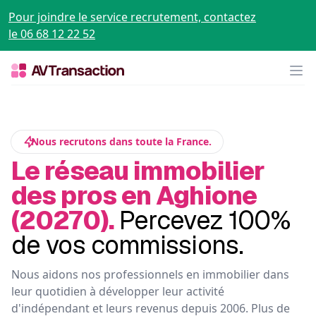
Pour joindre le service recrutement, contactez
le 06 68 12 22 52
Op
Nous recrutons dans toute la France.
Le réseau immobilier
des pros en Aghione
(20270).
Percevez 100%
de vos commissions.
Nous aidons nos professionnels en immobilier dans
leur quotidien à développer leur activité
d'indépendant et leurs revenus depuis 2006. Plus de