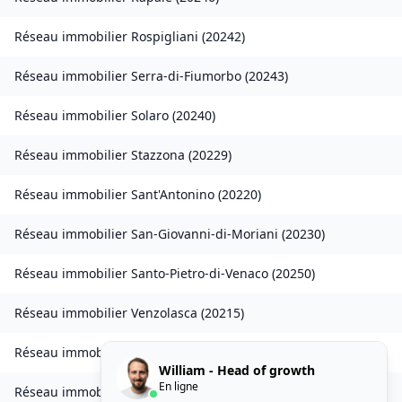
Réseau immobilier
Rospigliani
(
20242
)
Réseau immobilier
Serra-di-Fiumorbo
(
20243
)
Réseau immobilier
Solaro
(
20240
)
Réseau immobilier
Stazzona
(
20229
)
Réseau immobilier
Sant'Antonino
(
20220
)
Réseau immobilier
San-Giovanni-di-Moriani
(
20230
)
Réseau immobilier
Santo-Pietro-di-Venaco
(
20250
)
Réseau immobilier
Venzolasca
(
20215
)
Réseau immobilier
Vezzani
(
20242
)
William - Head of growth
En ligne
Réseau immobilier
Zilia
(
20214
)