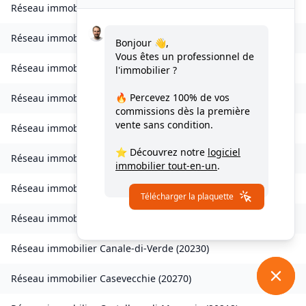
Réseau immobilier
Vezzani
(
20242
)
Réseau immobilier
Zilia
(
20214
)
Bonjour 👋,
Vous êtes un professionnel de
Réseau immobilier
Chisa
(
20240
)
l'immobilier ?
🔥 Percevez
100% de vos
Réseau immobilier
Ampriani
(
20272
)
commissions
dès la première
vente sans condition.
Réseau immobilier
Barbaggio
(
20253
)
⭐ Découvrez notre
logiciel
Réseau immobilier
Borgo
(
20290
)
immobilier tout-en-un
.
Réseau immobilier
Calvi
(
20260
)
Télécharger la plaquette
Réseau immobilier
Campana
(
20229
)
Réseau immobilier
Canale-di-Verde
(
20230
)
Réseau immobilier
Casevecchie
(
20270
)