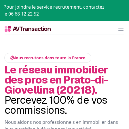
Pour joindre le service recrutement, contactez
le 06 68 12 22 52
Op
Nous recrutons dans toute la France.
Le réseau immobilier
des pros en Prato-di-
Giovellina (20218).
Percevez 100% de vos
commissions.
Nous aidons nos professionnels en immobilier dans