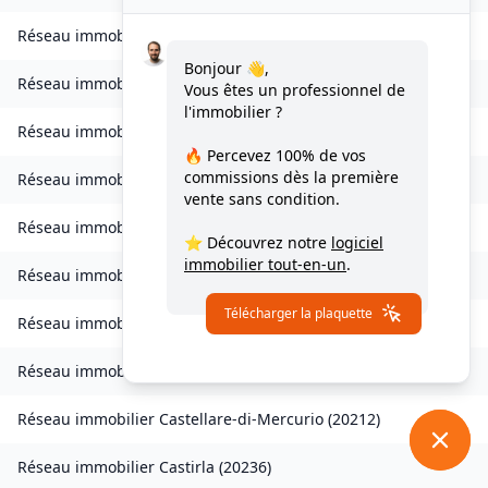
Réseau immobilier
Chisa
(
20240
)
Bonjour 👋,
Réseau immobilier
Ampriani
(
20272
)
Vous êtes un professionnel de
l'immobilier ?
Réseau immobilier
Barbaggio
(
20253
)
🔥 Percevez
100% de vos
commissions
dès la première
Réseau immobilier
Borgo
(
20290
)
vente sans condition.
Réseau immobilier
Calvi
(
20260
)
⭐ Découvrez notre
logiciel
immobilier tout-en-un
.
Réseau immobilier
Campana
(
20229
)
Télécharger la plaquette
Réseau immobilier
Canale-di-Verde
(
20230
)
Réseau immobilier
Casevecchie
(
20270
)
Réseau immobilier
Castellare-di-Mercurio
(
20212
)
Réseau immobilier
Castirla
(
20236
)