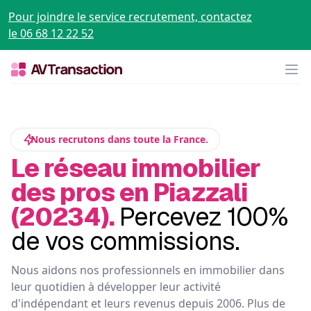
Pour joindre le service recrutement, contactez
le 06 68 12 22 52
Op
Nous recrutons dans toute la France.
Le réseau immobilier
des pros en Piazzali
(20234).
Percevez 100%
de vos commissions.
Nous aidons nos professionnels en immobilier dans
leur quotidien à développer leur activité
d'indépendant et leurs revenus depuis 2006. Plus de