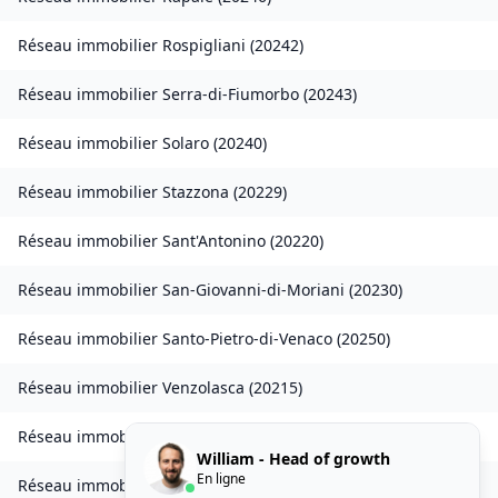
Réseau immobilier
Rospigliani
(
20242
)
Réseau immobilier
Serra-di-Fiumorbo
(
20243
)
Réseau immobilier
Solaro
(
20240
)
Réseau immobilier
Stazzona
(
20229
)
Réseau immobilier
Sant'Antonino
(
20220
)
Réseau immobilier
San-Giovanni-di-Moriani
(
20230
)
Réseau immobilier
Santo-Pietro-di-Venaco
(
20250
)
Réseau immobilier
Venzolasca
(
20215
)
Réseau immobilier
Vezzani
(
20242
)
William - Head of growth
En ligne
Réseau immobilier
Zilia
(
20214
)