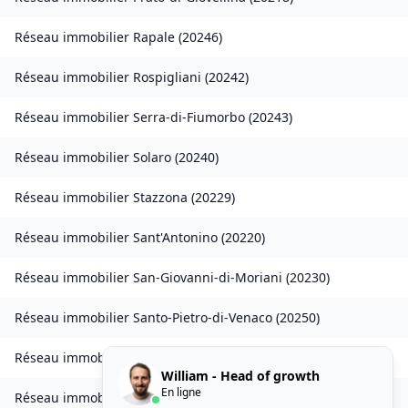
Réseau immobilier
Rapale
(
20246
)
Réseau immobilier
Rospigliani
(
20242
)
Réseau immobilier
Serra-di-Fiumorbo
(
20243
)
Réseau immobilier
Solaro
(
20240
)
Réseau immobilier
Stazzona
(
20229
)
Réseau immobilier
Sant'Antonino
(
20220
)
Réseau immobilier
San-Giovanni-di-Moriani
(
20230
)
Réseau immobilier
Santo-Pietro-di-Venaco
(
20250
)
Réseau immobilier
Venzolasca
(
20215
)
William - Head of growth
En ligne
Réseau immobilier
Vezzani
(
20242
)