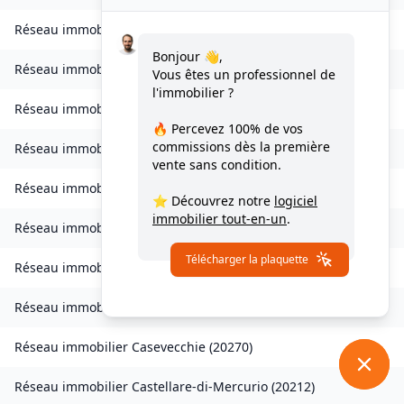
Réseau immobilier
Zilia
(
20214
)
Bonjour 👋,
Réseau immobilier
Chisa
(
20240
)
Vous êtes un professionnel de
l'immobilier ?
Réseau immobilier
Ampriani
(
20272
)
🔥 Percevez
100% de vos
commissions
dès la première
Réseau immobilier
Barbaggio
(
20253
)
vente sans condition.
Réseau immobilier
Borgo
(
20290
)
⭐ Découvrez notre
logiciel
immobilier tout-en-un
.
Réseau immobilier
Calvi
(
20260
)
Télécharger la plaquette
Réseau immobilier
Campana
(
20229
)
Réseau immobilier
Canale-di-Verde
(
20230
)
Réseau immobilier
Casevecchie
(
20270
)
Réseau immobilier
Castellare-di-Mercurio
(
20212
)