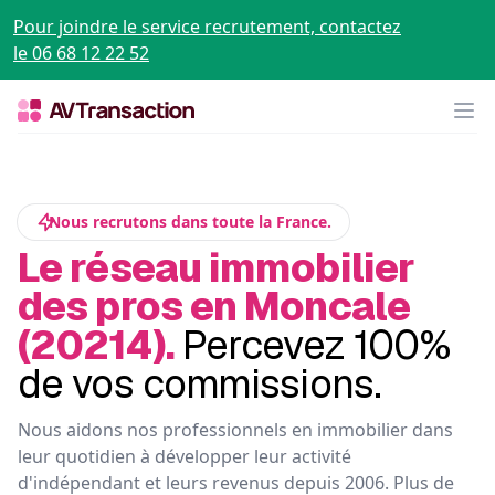
Pour joindre le service recrutement, contactez
le 06 68 12 22 52
Op
Nous recrutons dans toute la France.
Le réseau immobilier
des pros en Moncale
(20214).
Percevez 100%
de vos commissions.
Nous aidons nos professionnels en immobilier dans
leur quotidien à développer leur activité
d'indépendant et leurs revenus depuis 2006. Plus de