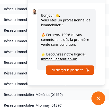
Réseau immobilier
Le Poizat-Lalleyriat
(
01130
)
Bonjour 👋,
Réseau immobilier
Lantenay
(
01430
)
Vous êtes un professionnel de
l'immobilier ?
Réseau immobilier
Magnieu
(
01300
)
🔥 Percevez
100% de vos
commissions
dès la première
Réseau immobilier
Marsonnas
(
01340
)
vente sans condition.
Réseau immobilier
Martignat
(
01100
)
⭐ Découvrez notre
logiciel
immobilier tout-en-un
.
Réseau immobilier
Massieux
(
01600
)
Télécharger la plaquette
Réseau immobilier
Massignieu-de-Rives
(
01300
)
Réseau immobilier
Meillonnas
(
01370
)
Réseau immobilier
Mézériat
(
01660
)
Réseau immobilier
Mionnay
(
01390
)