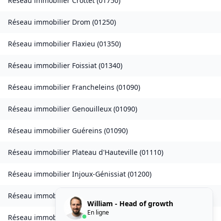
Réseau immobilier
Crottet
(
01750
)
Réseau immobilier
Drom
(
01250
)
Réseau immobilier
Flaxieu
(
01350
)
Réseau immobilier
Foissiat
(
01340
)
Réseau immobilier
Francheleins
(
01090
)
Réseau immobilier
Genouilleux
(
01090
)
Réseau immobilier
Guéreins
(
01090
)
Réseau immobilier
Plateau d'Hauteville
(
01110
)
Réseau immobilier
Injoux-Génissiat
(
01200
)
Réseau immobilier
Izieu
(
01300
)
William - Head of growth
En ligne
Réseau immobilier
Journans
(
01250
)