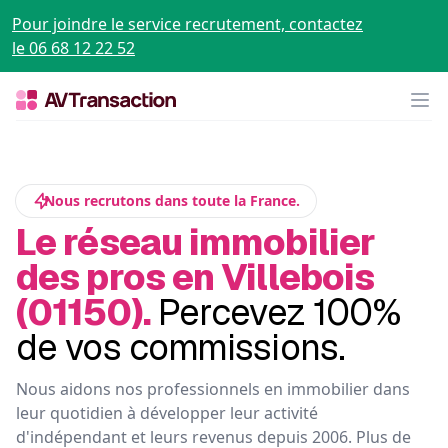
Pour joindre le service recrutement, contactez
le 06 68 12 22 52
Op
Nous recrutons dans toute la France.
Le réseau immobilier
des pros en Villebois
(01150).
Percevez 100%
de vos commissions.
Nous aidons nos professionnels en immobilier dans
leur quotidien à développer leur activité
d'indépendant et leurs revenus depuis 2006. Plus de