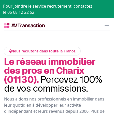
Pour joindre le service recrutement, contactez
le 06 68 12 22 52
Op
Nous recrutons dans toute la France.
Le réseau immobilier
des pros en Charix
(01130).
Percevez 100%
de vos commissions.
Nous aidons nos professionnels en immobilier dans
leur quotidien à développer leur activité
d'indépendant et leurs revenus depuis 2006. Plus de