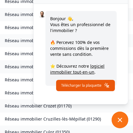
Réseau immobilier
Corveissiat
(
01250
)
Réseau immobilier
Courmangoux
(
01370
)
Bonjour 👋,
Vous êtes un professionnel de
Réseau immobilier
Courtes
(
01560
)
l'immobilier ?
Réseau immobilier
Crans
(
01320
)
🔥 Percevez
100% de vos
commissions
dès la première
Réseau immobilier
Bresse Vallons
(
01340
)
vente sans condition.
⭐ Découvrez notre
logiciel
Réseau immobilier
Cressin-Rochefort
(
01350
)
immobilier tout-en-un
.
Réseau immobilier
Crottet
(
01290
)
Télécharger la plaquette
Réseau immobilier
Crottet
(
01750
)
Réseau immobilier
Crozet
(
01170
)
Réseau immobilier
Cruzilles-lès-Mépillat
(
01290
)
Réseau immobilier
Culoz
(
01350
)