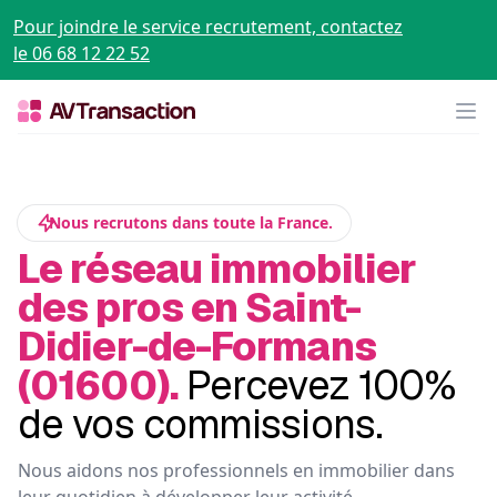
Pour joindre le service recrutement, contactez
le 06 68 12 22 52
Op
Nous recrutons dans toute la France.
Le réseau immobilier
des pros en Saint-
Didier-de-Formans
(01600).
Percevez 100%
de vos commissions.
Nous aidons nos professionnels en immobilier dans