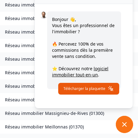
Réseau immobilier
Izieu
(
01300
)
Réseau immobilier
Journans
(
01250
)
Bonjour 👋,
Vous êtes un professionnel de
l'immobilier ?
Réseau immobilier
Le Poizat-Lalleyriat
(
01130
)
🔥 Percevez
100% de vos
Réseau immobilier
Lantenay
(
01430
)
commissions
dès la première
vente sans condition.
Réseau immobilier
Magnieu
(
01300
)
⭐ Découvrez notre
logiciel
Réseau immobilier
Marsonnas
(
01340
)
immobilier tout-en-un
.
Réseau immobilier
Martignat
(
01100
)
Télécharger la plaquette
Réseau immobilier
Massieux
(
01600
)
Réseau immobilier
Massignieu-de-Rives
(
01300
)
Réseau immobilier
Meillonnas
(
01370
)