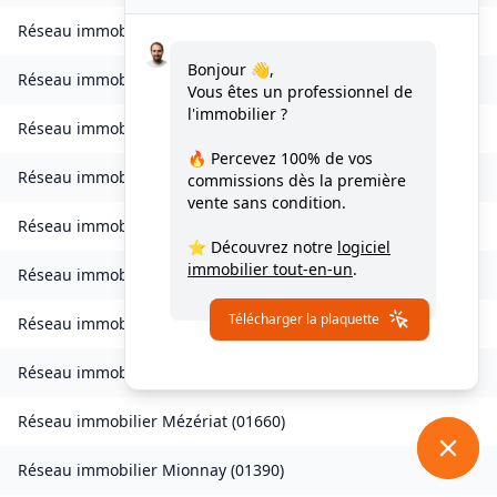
Réseau immobilier
Le Poizat-Lalleyriat
(
01130
)
Bonjour 👋,
Réseau immobilier
Lantenay
(
01430
)
Vous êtes un professionnel de
l'immobilier ?
Réseau immobilier
Magnieu
(
01300
)
🔥 Percevez
100% de vos
Réseau immobilier
Marsonnas
(
01340
)
commissions
dès la première
vente sans condition.
Réseau immobilier
Martignat
(
01100
)
⭐ Découvrez notre
logiciel
immobilier tout-en-un
.
Réseau immobilier
Massieux
(
01600
)
Télécharger la plaquette
Réseau immobilier
Massignieu-de-Rives
(
01300
)
Réseau immobilier
Meillonnas
(
01370
)
Réseau immobilier
Mézériat
(
01660
)
Réseau immobilier
Mionnay
(
01390
)