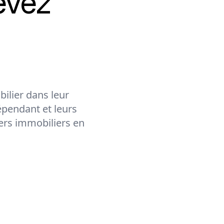
evez
ilier dans leur
épendant et leurs
lers immobiliers en