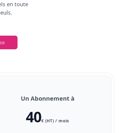
els en toute
euls.
se
Un Abonnement à
40
€ (HT) / mois