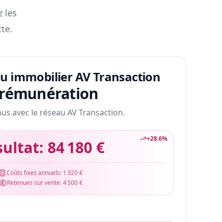
z les
te.
au immobilier AV Transaction
 rémunération
nus avec le réseau AV Transaction.
+
28.6
%
sultat:
84 180 €
Coûts fixes annuels:
1 320 €
Retenues sur vente:
4 500 €