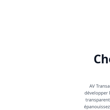
Cho
AV Transa
développer l
transparent
épanouissez-