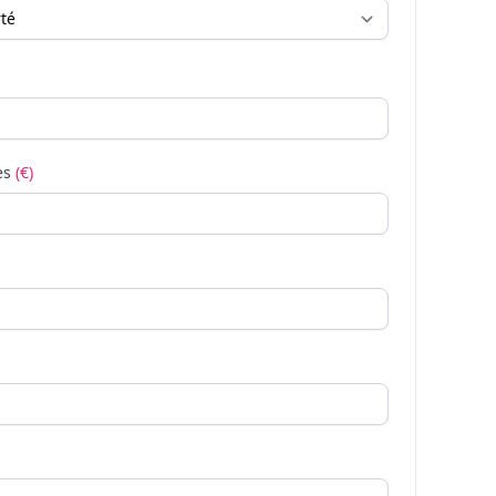
es
(€)