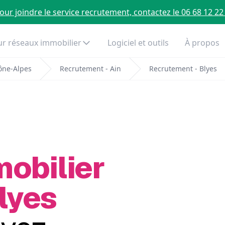
our joindre le service recrutement, contactez le 06 68 12 22
r réseaux immobilier
Logiciel et outils
À propos
ône-Alpes
Recrutement - Ain
Recrutement - Blyes
mobilier
lyes