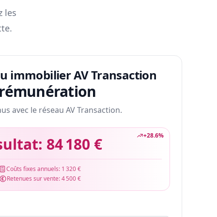
z les
te.
au immobilier AV Transaction
 rémunération
nus avec le réseau AV Transaction.
+
28.6
%
sultat:
84 180 €
Coûts fixes annuels:
1 320 €
Retenues sur vente:
4 500 €