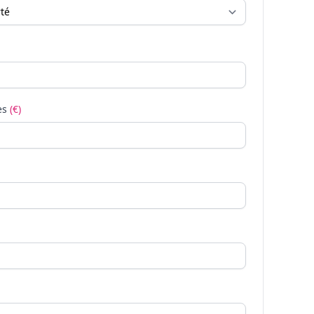
es
(€)