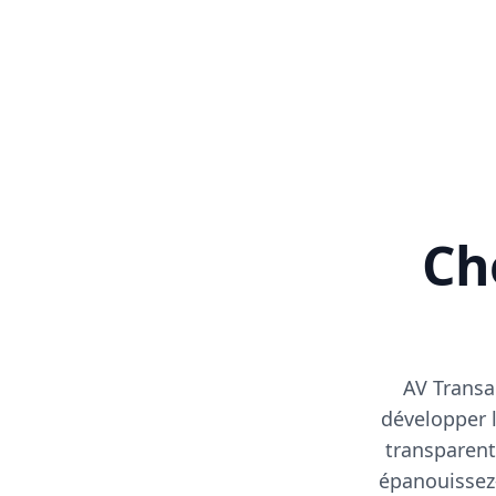
Cho
AV Transa
développer l
transparent
épanouissez-