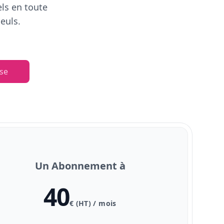
els en toute
euls.
se
Un Abonnement à
40
€ (HT) / mois