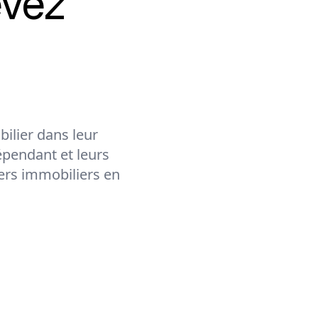
evez
ilier dans leur
épendant et leurs
lers immobiliers en