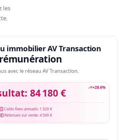
z les
te.
au immobilier AV Transaction
 rémunération
nus avec le réseau AV Transaction.
+
28.6
%
sultat:
84 180 €
Coûts fixes annuels:
1 320 €
Retenues sur vente:
4 500 €