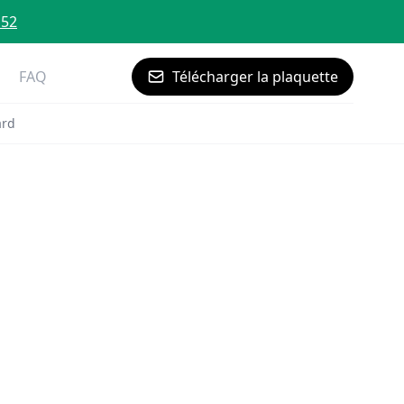
 52
FAQ
Télécharger la plaquette
ard