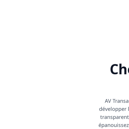
Cho
AV Transa
développer l
transparent
épanouissez-