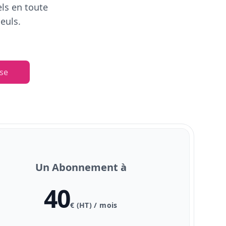
els en toute
euls.
se
Un Abonnement à
40
€ (HT) / mois