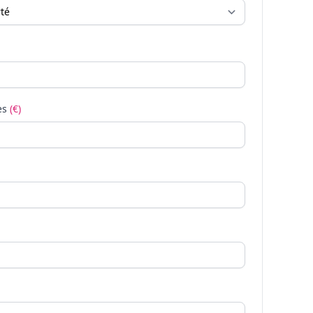
es
(€)