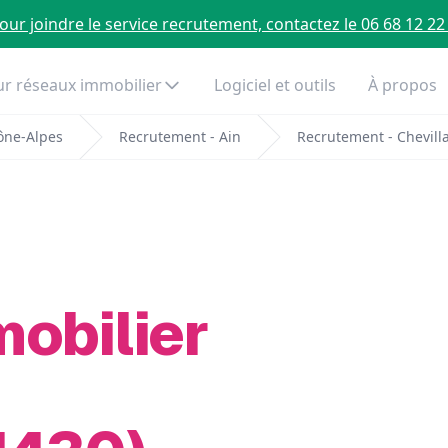
our joindre le service recrutement, contactez le 06 68 12 22
r réseaux immobilier
Logiciel et outils
À propos
ône-Alpes
Recrutement - Ain
Recrutement - Chevill
mobilier