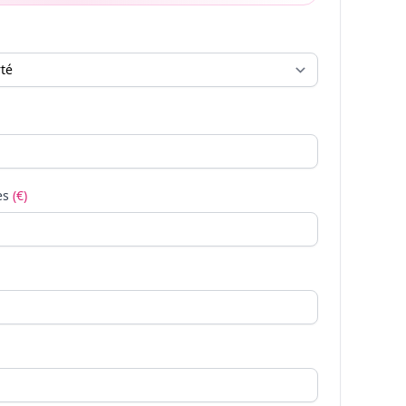
es
(€)