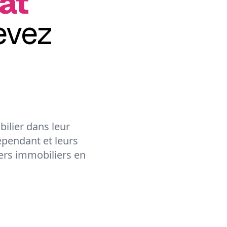
at
evez
ilier dans leur
épendant et leurs
lers immobiliers en