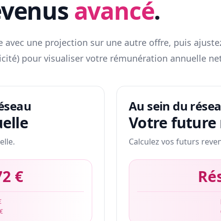
evenus
avancé
.
 avec une projection sur une autre offre, puis ajuste
icité) pour visualiser votre rémunération annuelle net
réseau
Au sein du rése
elle
Votre future
elle.
Calculez vos futurs reve
72 €
Ré
€
 €