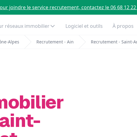
our joindre le service recrutement, contactez le 06 68 12 22
r réseaux immobilier
Logiciel et outils
À propos
ône-Alpes
Recrutement - Ain
Recrutement - Saint-A
mobilier
aint-