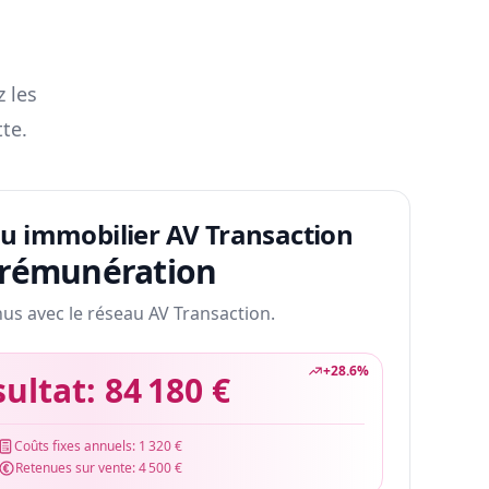
z les
te.
au immobilier AV Transaction
 rémunération
nus avec le réseau AV Transaction.
+
28.6
%
sultat:
84 180 €
Coûts fixes annuels:
1 320 €
Retenues sur vente:
4 500 €