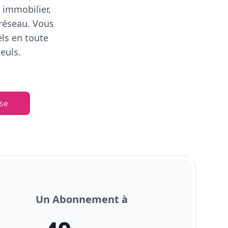
 immobilier,
 réseau. Vous
els en toute
euls.
se
Un Abonnement à