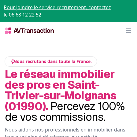
Pour joindre le service recrutement, contactez
le 06 68 12 22 52
Op
Nous recrutons dans toute la France.
Le réseau immobilier
des pros en Saint-
Trivier-sur-Moignans
(01990).
Percevez 100%
de vos commissions.
Nous aidons nos professionnels en immobilier dans