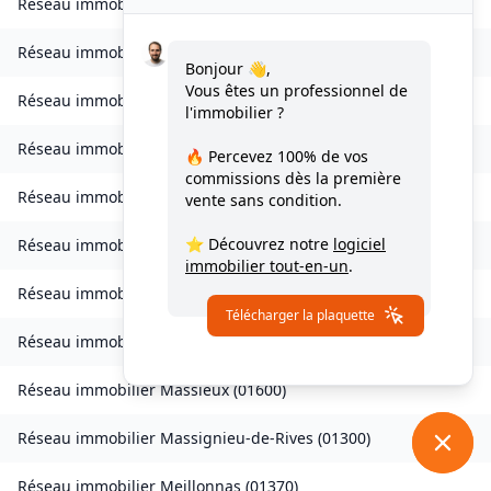
Réseau immobilier
Injoux-Génissiat
(
01200
)
Réseau immobilier
Izieu
(
01300
)
Bonjour 👋,
Vous êtes un professionnel de
Réseau immobilier
Journans
(
01250
)
l'immobilier ?
Réseau immobilier
Le Poizat-Lalleyriat
(
01130
)
🔥 Percevez
100% de vos
commissions
dès la première
Réseau immobilier
Lantenay
(
01430
)
vente sans condition.
⭐ Découvrez notre
logiciel
Réseau immobilier
Magnieu
(
01300
)
immobilier tout-en-un
.
Réseau immobilier
Marsonnas
(
01340
)
Télécharger la plaquette
Réseau immobilier
Martignat
(
01100
)
Réseau immobilier
Massieux
(
01600
)
Réseau immobilier
Massignieu-de-Rives
(
01300
)
Réseau immobilier
Meillonnas
(
01370
)