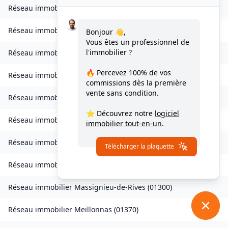
Réseau immobilier
Izieu
(
01300
)
Réseau immobilier
Journans
(
01250
)
Bonjour 👋,
Vous êtes un professionnel de
l'immobilier ?
Réseau immobilier
Le Poizat-Lalleyriat
(
01130
)
🔥 Percevez
100% de vos
Réseau immobilier
Lantenay
(
01430
)
commissions
dès la première
vente sans condition.
Réseau immobilier
Magnieu
(
01300
)
⭐ Découvrez notre
logiciel
Réseau immobilier
Marsonnas
(
01340
)
immobilier tout-en-un
.
Réseau immobilier
Martignat
(
01100
)
Télécharger la plaquette
Réseau immobilier
Massieux
(
01600
)
Réseau immobilier
Massignieu-de-Rives
(
01300
)
Réseau immobilier
Meillonnas
(
01370
)