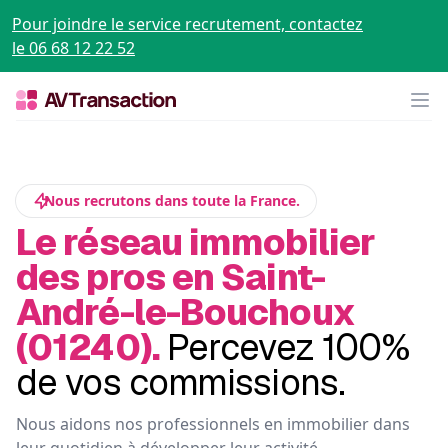
Pour joindre le service recrutement, contactez
le 06 68 12 22 52
Op
Nous recrutons dans toute la France.
Le réseau immobilier
des pros en Saint-
André-le-Bouchoux
(01240).
Percevez 100%
de vos commissions.
Nous aidons nos professionnels en immobilier dans