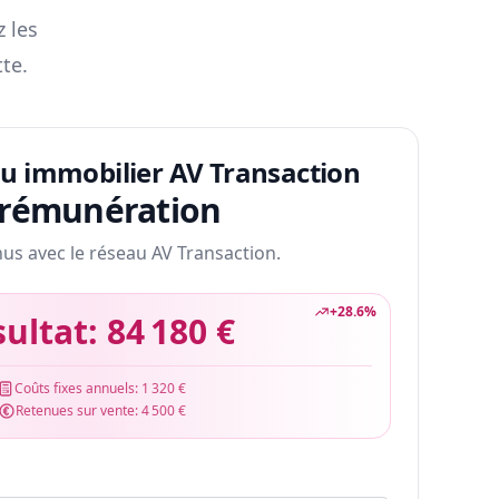
z les
te.
au immobilier AV Transaction
 rémunération
nus avec le réseau AV Transaction.
+
28.6
%
sultat:
84 180 €
Coûts fixes annuels:
1 320 €
Retenues sur vente:
4 500 €