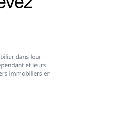
evez
ilier dans leur
épendant et leurs
lers immobiliers en