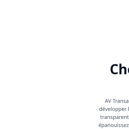
Cho
AV Transa
développer l
transparent
épanouissez-