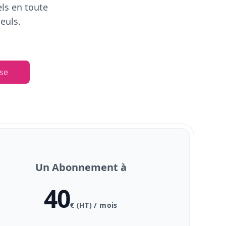
els en toute
euls.
se
Un Abonnement à
40
€ (HT) / mois