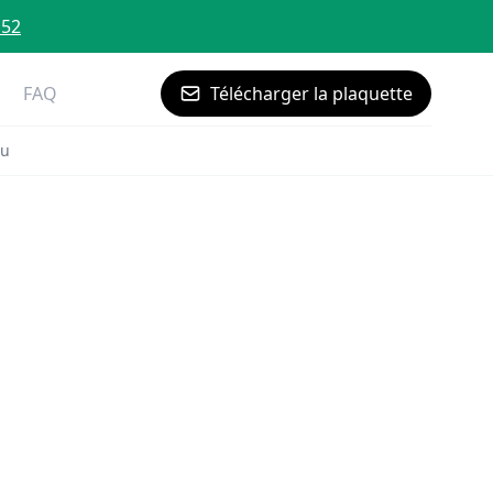
 52
FAQ
Télécharger la plaquette
eu