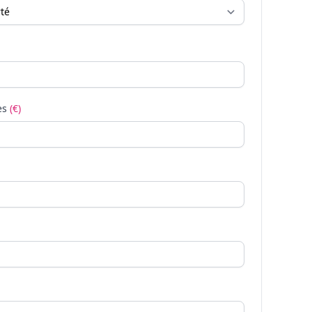
es
(€)