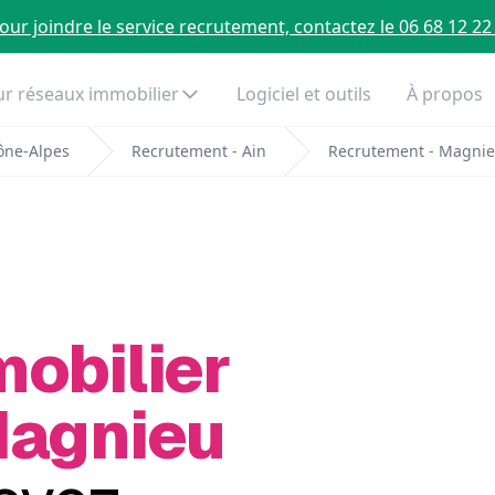
our joindre le service recrutement, contactez le 06 68 12 22
r réseaux immobilier
Logiciel et outils
À propos
ône-Alpes
Recrutement - Ain
Recrutement - Magni
mobilier
Magnieu