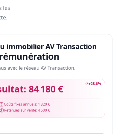
z les
te.
au immobilier AV Transaction
 rémunération
nus avec le réseau AV Transaction.
+
28.6
%
sultat:
84 180 €
Coûts fixes annuels:
1 320 €
Retenues sur vente:
4 500 €