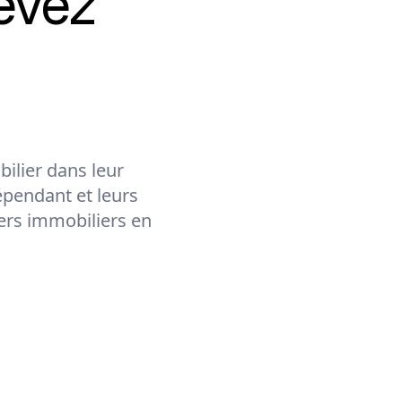
evez
ilier dans leur
épendant et leurs
lers immobiliers en