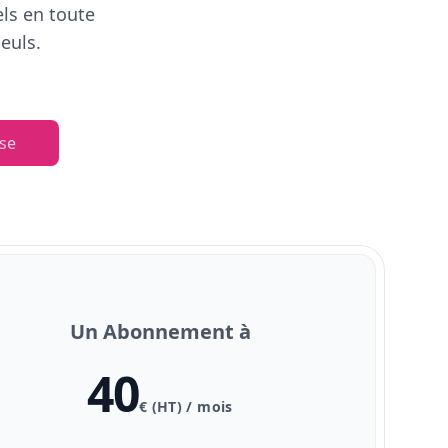
els en toute
euls.
se
Un Abonnement à
40
€ (HT) / mois