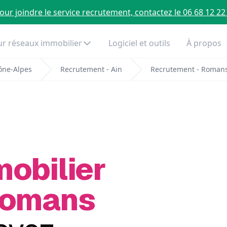
our joindre le service recrutement, contactez le 06 68 12 22
r réseaux immobilier
Logiciel et outils
À propos
ône-Alpes
Recrutement - Ain
Recrutement - Roman
mobilier
Romans