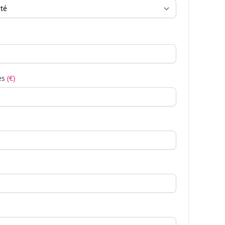
es
(€)