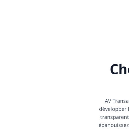
Cho
AV Transa
développer l
transparent
épanouissez-