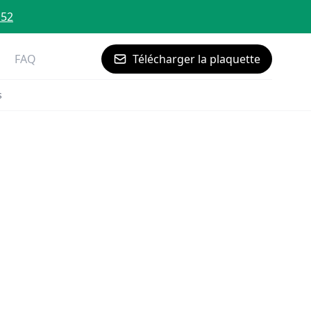
 52
FAQ
Télécharger la plaquette
s