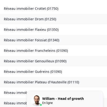
Réseau immobilier
Crottet
(
01750
)
Réseau immobilier
Drom
(
01250
)
Réseau immobilier
Flaxieu
(
01350
)
Réseau immobilier
Foissiat
(
01340
)
Réseau immobilier
Francheleins
(
01090
)
Réseau immobilier
Genouilleux
(
01090
)
Réseau immobilier
Guéreins
(
01090
)
Réseau immobilier
Plateau d'Hauteville
(
01110
)
Réseau immobilier
Injoux-Génissiat
(
01200
)
William - Head of growth
En ligne
Réseau immobilier
Izieu
(
01300
)