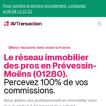
Pour joindre le service recrutement, contactez
le 06 68 12 22 52
Op
Nous recrutons dans toute la France.
Le réseau immobilier
des pros en Prévessin-
Moëns (01280).
Percevez 100% de vos
commissions.
Nous aidons nos professionnels en immobilier dans