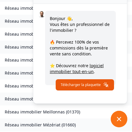
Réseau immobilier
Journans
(
01250
)
Bonjour 👋,
Réseau immobilier
Le Poizat-Lalleyriat
(
01130
)
Vous êtes un professionnel de
l'immobilier ?
Réseau immobilier
Lantenay
(
01430
)
🔥 Percevez
100% de vos
Réseau immobilier
Magnieu
(
01300
)
commissions
dès la première
vente sans condition.
Réseau immobilier
Marsonnas
(
01340
)
⭐ Découvrez notre
logiciel
immobilier tout-en-un
.
Réseau immobilier
Martignat
(
01100
)
Télécharger la plaquette
Réseau immobilier
Massieux
(
01600
)
Réseau immobilier
Massignieu-de-Rives
(
01300
)
Réseau immobilier
Meillonnas
(
01370
)
Réseau immobilier
Mézériat
(
01660
)