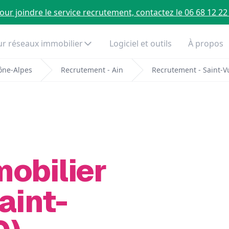
our joindre le service recrutement, contactez le 06 68 12 22
r réseaux immobilier
Logiciel et outils
À propos
ône-Alpes
Recrutement - Ain
Recrutement - Saint-V
mobilier
aint-