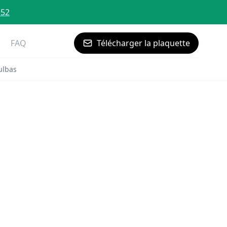
 52
FAQ
Télécharger la plaquette
ulbas