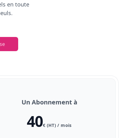
els en toute
euls.
se
Un Abonnement à
40
€ (HT) / mois