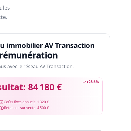
z les
te.
au immobilier AV Transaction
 rémunération
nus avec le réseau AV Transaction.
+
28.6
%
sultat:
84 180 €
Coûts fixes annuels:
1 320 €
Retenues sur vente:
4 500 €