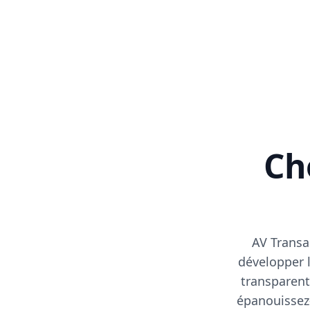
Cho
AV Transa
développer l
transparent
épanouissez-