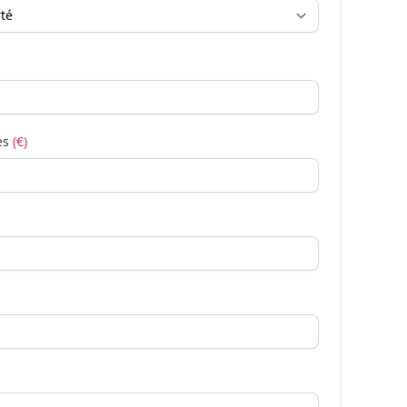
es
(€)