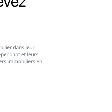
evez
ilier dans leur
épendant et leurs
lers immobiliers en