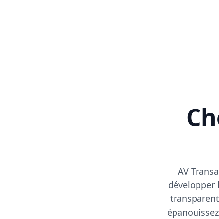
Cho
AV Transa
développer l
transparent
épanouissez-