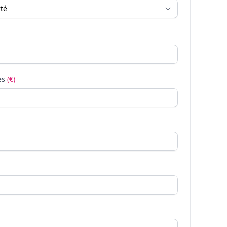
es
(€)