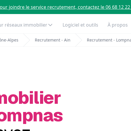
our joindre le service recrutement, contactez le 06 68 12 22
r réseaux immobilier
Logiciel et outils
À propos
ône-Alpes
Recrutement - Ain
Recrutement - Lompn
mobilier
Lompnas