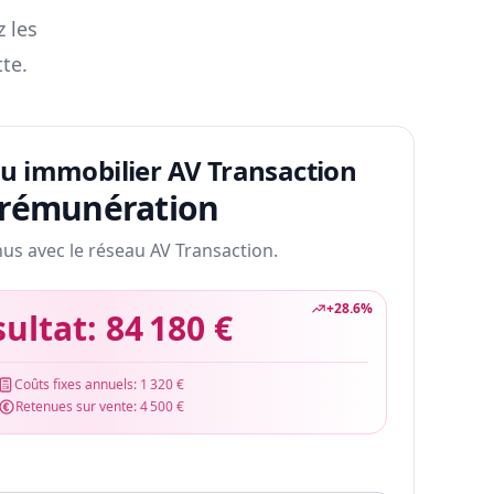
z les
te.
au immobilier AV Transaction
 rémunération
nus avec le réseau AV Transaction.
+
28.6
%
sultat:
84 180 €
Coûts fixes annuels:
1 320 €
Retenues sur vente:
4 500 €