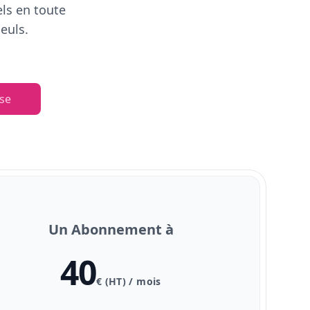
els en toute
euls.
se
Un Abonnement à
40
€ (HT) / mois