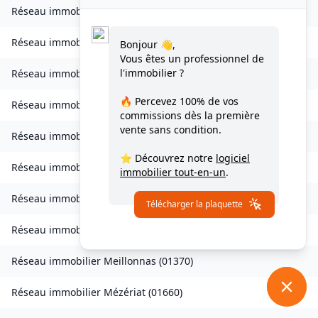
Réseau immobilier
Journans
(
01250
)
Réseau immobilier
Le Poizat-Lalleyriat
(
01130
)
Bonjour 👋,
Vous êtes un professionnel de
l'immobilier ?
Réseau immobilier
Lantenay
(
01430
)
🔥 Percevez
100% de vos
Réseau immobilier
Magnieu
(
01300
)
commissions
dès la première
vente sans condition.
Réseau immobilier
Marsonnas
(
01340
)
⭐ Découvrez notre
logiciel
Réseau immobilier
Martignat
(
01100
)
immobilier tout-en-un
.
Réseau immobilier
Massieux
(
01600
)
Télécharger la plaquette
Réseau immobilier
Massignieu-de-Rives
(
01300
)
Réseau immobilier
Meillonnas
(
01370
)
Réseau immobilier
Mézériat
(
01660
)