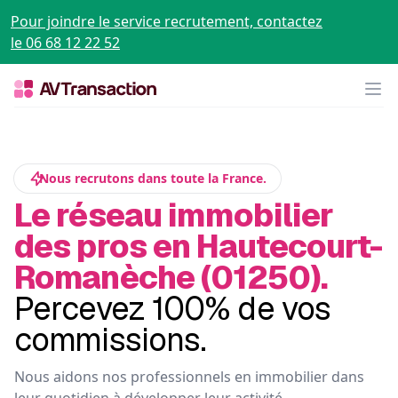
Pour joindre le service recrutement, contactez
le 06 68 12 22 52
Op
Nous recrutons dans toute la France.
Le réseau immobilier
des pros en Hautecourt-
Romanèche (01250).
Percevez 100% de vos
commissions.
Nous aidons nos professionnels en immobilier dans