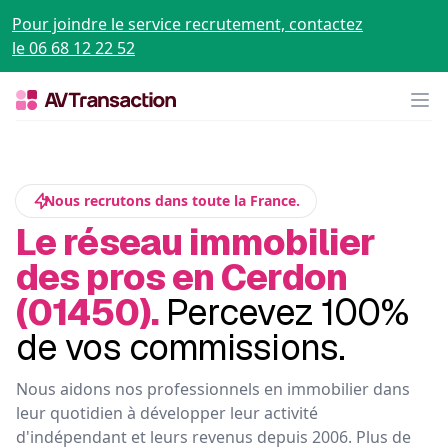
Pour joindre le service recrutement, contactez
le 06 68 12 22 52
Op
Nous recrutons dans toute la France.
Le réseau immobilier
des pros en Cerdon
(01450).
Percevez 100%
de vos commissions.
Nous aidons nos professionnels en immobilier dans
leur quotidien à développer leur activité
d'indépendant et leurs revenus depuis 2006. Plus de