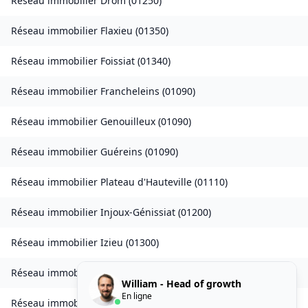
Réseau immobilier
Drom
(
01250
)
Réseau immobilier
Flaxieu
(
01350
)
Réseau immobilier
Foissiat
(
01340
)
Réseau immobilier
Francheleins
(
01090
)
Réseau immobilier
Genouilleux
(
01090
)
Réseau immobilier
Guéreins
(
01090
)
Réseau immobilier
Plateau d'Hauteville
(
01110
)
Réseau immobilier
Injoux-Génissiat
(
01200
)
Réseau immobilier
Izieu
(
01300
)
Réseau immobilier
Journans
(
01250
)
William - Head of growth
En ligne
Réseau immobilier
Le Poizat-Lalleyriat
(
01130
)