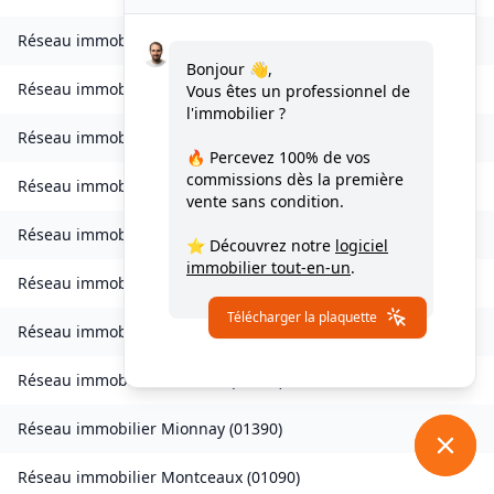
Réseau immobilier
Lantenay
(
01430
)
Bonjour 👋,
Réseau immobilier
Magnieu
(
01300
)
Vous êtes un professionnel de
l'immobilier ?
Réseau immobilier
Marsonnas
(
01340
)
🔥 Percevez
100% de vos
commissions
dès la première
Réseau immobilier
Martignat
(
01100
)
vente sans condition.
Réseau immobilier
Massieux
(
01600
)
⭐ Découvrez notre
logiciel
immobilier tout-en-un
.
Réseau immobilier
Massignieu-de-Rives
(
01300
)
Télécharger la plaquette
Réseau immobilier
Meillonnas
(
01370
)
Réseau immobilier
Mézériat
(
01660
)
Réseau immobilier
Mionnay
(
01390
)
Réseau immobilier
Montceaux
(
01090
)