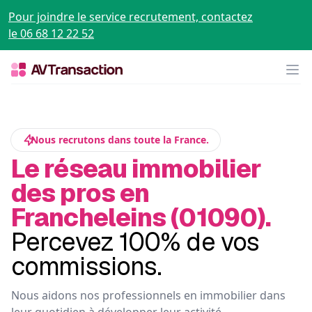
Pour joindre le service recrutement, contactez
le 06 68 12 22 52
Op
Nous recrutons dans toute la France.
Le réseau immobilier
des pros en
Francheleins (01090).
Percevez 100% de vos
commissions.
Nous aidons nos professionnels en immobilier dans