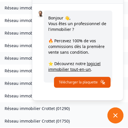
Réseau immobilier
Cormoranche-sur-Saône
(
01290
)
Bonjour 👋,
Réseau immobilier
Cormoz
(
01560
)
Vous êtes un professionnel de
l'immobilier ?
Réseau immobilier
Corveissiat
(
01250
)
🔥 Percevez
100% de vos
Réseau immobilier
Courmangoux
(
01370
)
commissions
dès la première
vente sans condition.
Réseau immobilier
Courtes
(
01560
)
⭐ Découvrez notre
logiciel
immobilier tout-en-un
.
Réseau immobilier
Crans
(
01320
)
Télécharger la plaquette
Réseau immobilier
Bresse Vallons
(
01340
)
Réseau immobilier
Cressin-Rochefort
(
01350
)
Réseau immobilier
Crottet
(
01290
)
Réseau immobilier
Crottet
(
01750
)