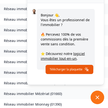
Réseau immobilier
Le Poizat-Lalleyriat
(
01130
)
Bonjour 👋,
Réseau immobilier
Lantenay
(
01430
)
Vous êtes un professionnel de
l'immobilier ?
Réseau immobilier
Magnieu
(
01300
)
🔥 Percevez
100% de vos
commissions
dès la première
Réseau immobilier
Marsonnas
(
01340
)
vente sans condition.
Réseau immobilier
Martignat
(
01100
)
⭐ Découvrez notre
logiciel
immobilier tout-en-un
.
Réseau immobilier
Massieux
(
01600
)
Télécharger la plaquette
Réseau immobilier
Massignieu-de-Rives
(
01300
)
Réseau immobilier
Meillonnas
(
01370
)
Réseau immobilier
Mézériat
(
01660
)
Réseau immobilier
Mionnay
(
01390
)