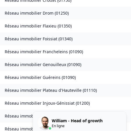
Réseau immobilier
Crottet
(
01750
)
Réseau immobilier
Drom
(
01250
)
Réseau immobilier
Flaxieu
(
01350
)
Réseau immobilier
Foissiat
(
01340
)
Réseau immobilier
Francheleins
(
01090
)
Réseau immobilier
Genouilleux
(
01090
)
Réseau immobilier
Guéreins
(
01090
)
Réseau immobilier
Plateau d'Hauteville
(
01110
)
Réseau immobilier
Injoux-Génissiat
(
01200
)
Réseau immobilier
Izieu
(
01300
)
William - Head of growth
En ligne
Réseau immobilier
Journans
(
01250
)