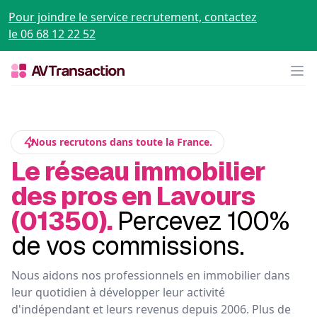
Pour joindre le service recrutement, contactez
le 06 68 12 22 52
Op
Nous recrutons dans toute la France.
Le réseau immobilier
des pros en Lavours
(01350).
Percevez 100%
de vos commissions.
Nous aidons nos professionnels en immobilier dans
leur quotidien à développer leur activité
d'indépendant et leurs revenus depuis 2006. Plus de