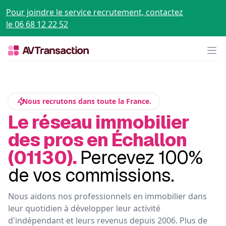
Pour joindre le service recrutement, contactez
le 06 68 12 22 52
Op
Nous recrutons dans toute la France.
Le réseau immobilier
des pros en Échallon
(01130).
Percevez 100%
de vos commissions.
Nous aidons nos professionnels en immobilier dans
leur quotidien à développer leur activité
d'indépendant et leurs revenus depuis 2006. Plus de