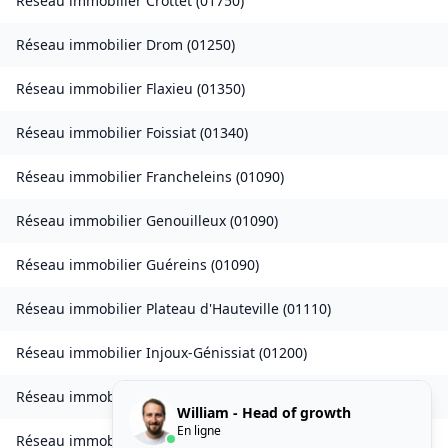
Réseau immobilier
Crottet
(
01750
)
Réseau immobilier
Drom
(
01250
)
Réseau immobilier
Flaxieu
(
01350
)
Réseau immobilier
Foissiat
(
01340
)
Réseau immobilier
Francheleins
(
01090
)
Réseau immobilier
Genouilleux
(
01090
)
Réseau immobilier
Guéreins
(
01090
)
Réseau immobilier
Plateau d'Hauteville
(
01110
)
Réseau immobilier
Injoux-Génissiat
(
01200
)
Réseau immobilier
Izieu
(
01300
)
William - Head of growth
En ligne
Réseau immobilier
Journans
(
01250
)