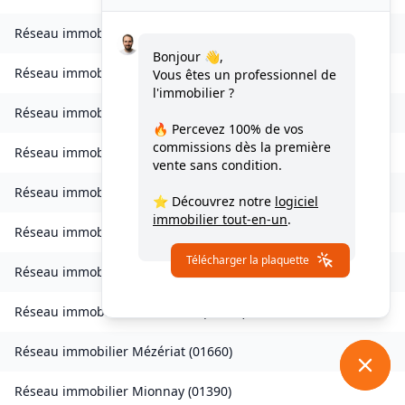
Réseau immobilier
Le Poizat-Lalleyriat
(
01130
)
Bonjour 👋,
Réseau immobilier
Lantenay
(
01430
)
Vous êtes un professionnel de
l'immobilier ?
Réseau immobilier
Magnieu
(
01300
)
🔥 Percevez
100% de vos
commissions
dès la première
Réseau immobilier
Marsonnas
(
01340
)
vente sans condition.
Réseau immobilier
Martignat
(
01100
)
⭐ Découvrez notre
logiciel
immobilier tout-en-un
.
Réseau immobilier
Massieux
(
01600
)
Télécharger la plaquette
Réseau immobilier
Massignieu-de-Rives
(
01300
)
Réseau immobilier
Meillonnas
(
01370
)
Réseau immobilier
Mézériat
(
01660
)
Réseau immobilier
Mionnay
(
01390
)