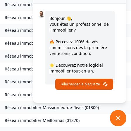
Réseau immobilier
Izieu
(
01300
)
Réseau immobilier
Journans
(
01250
)
Bonjour 👋,
Vous êtes un professionnel de
l'immobilier ?
Réseau immobilier
Le Poizat-Lalleyriat
(
01130
)
🔥 Percevez
100% de vos
Réseau immobilier
Lantenay
(
01430
)
commissions
dès la première
vente sans condition.
Réseau immobilier
Magnieu
(
01300
)
⭐ Découvrez notre
logiciel
Réseau immobilier
Marsonnas
(
01340
)
immobilier tout-en-un
.
Réseau immobilier
Martignat
(
01100
)
Télécharger la plaquette
Réseau immobilier
Massieux
(
01600
)
Réseau immobilier
Massignieu-de-Rives
(
01300
)
Réseau immobilier
Meillonnas
(
01370
)