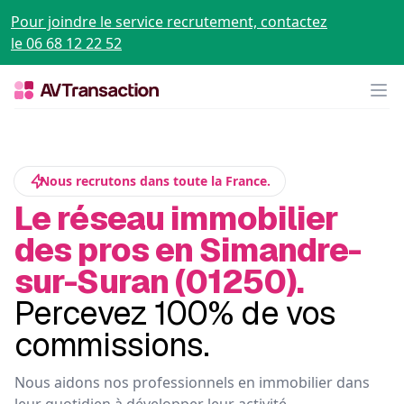
Pour joindre le service recrutement, contactez
le 06 68 12 22 52
Op
Nous recrutons dans toute la France.
Le réseau immobilier
des pros en Simandre-
sur-Suran (01250).
Percevez 100% de vos
commissions.
Nous aidons nos professionnels en immobilier dans