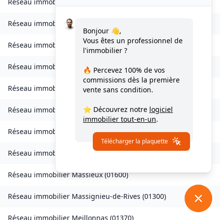
Réseau immobilier
Injoux-Génissiat
(
01200
)
Réseau immobilier
Izieu
(
01300
)
Bonjour 👋,
Vous êtes un professionnel de
Réseau immobilier
Journans
(
01250
)
l'immobilier ?
Réseau immobilier
Le Poizat-Lalleyriat
(
01130
)
🔥 Percevez
100% de vos
commissions
dès la première
Réseau immobilier
Lantenay
(
01430
)
vente sans condition.
⭐ Découvrez notre
logiciel
Réseau immobilier
Magnieu
(
01300
)
immobilier tout-en-un
.
Réseau immobilier
Marsonnas
(
01340
)
Télécharger la plaquette
Réseau immobilier
Martignat
(
01100
)
Réseau immobilier
Massieux
(
01600
)
Réseau immobilier
Massignieu-de-Rives
(
01300
)
Réseau immobilier
Meillonnas
(
01370
)