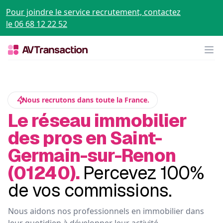
Pour joindre le service recrutement, contactez
le 06 68 12 22 52
Op
Nous recrutons dans toute la France.
Le réseau immobilier
des pros en Saint-
Germain-sur-Renon
(01240).
Percevez 100%
de vos commissions.
Nous aidons nos professionnels en immobilier dans