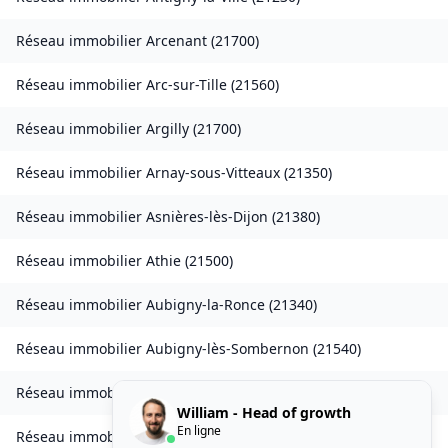
Réseau immobilier
Arcenant
(
21700
)
Réseau immobilier
Arc-sur-Tille
(
21560
)
Réseau immobilier
Argilly
(
21700
)
Réseau immobilier
Arnay-sous-Vitteaux
(
21350
)
Réseau immobilier
Asnières-lès-Dijon
(
21380
)
Réseau immobilier
Athie
(
21500
)
Réseau immobilier
Aubigny-la-Ronce
(
21340
)
Réseau immobilier
Aubigny-lès-Sombernon
(
21540
)
Réseau immobilier
Autricourt
(
21570
)
William - Head of growth
En ligne
Réseau immobilier
Auvillars-sur-Saône
(
21250
)