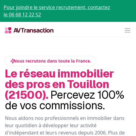
Pour joindre le service recrutement, contactez
le 06 68 12 22 52
Op
Nous recrutons dans toute la France.
Le réseau immobilier
des pros en Touillon
(21500).
Percevez 100%
de vos commissions.
Nous aidons nos professionnels en immobilier dans
leur quotidien à développer leur activité
d'indépendant et leurs revenus depuis 2006. Plus de