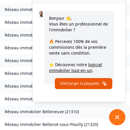
Réseau immobilier
Auxonne
(
21130
)
Bonjour 👋,
Réseau immobilier
Avot
(
21580
)
Vous êtes un professionnel de
l'immobilier ?
Réseau immobilier
Balot
(
21330
)
🔥 Percevez
100% de vos
commissions
dès la première
Réseau immobilier
Barbirey-sur-Ouche
(
21410
)
vente sans condition.
Réseau immobilier
Baulme-la-Roche
(
21410
)
⭐ Découvrez notre
logiciel
immobilier tout-en-un
.
Réseau immobilier
Beire-le-Châtel
(
21310
)
Télécharger la plaquette
Réseau immobilier
Beire-le-Fort
(
21110
)
Réseau immobilier
Bellefond
(
21490
)
Réseau immobilier
Belleneuve
(
21310
)
Réseau immobilier
Bellenot-sous-Pouilly
(
21320
)