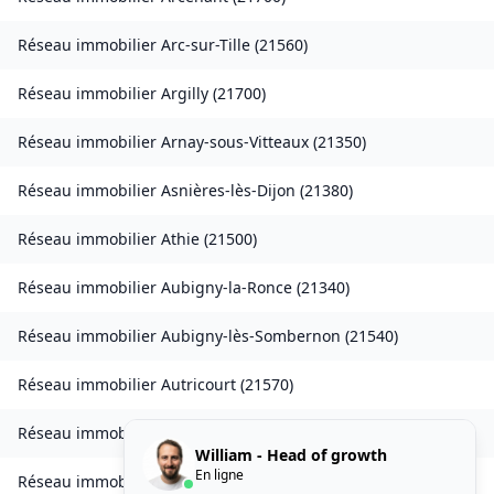
Réseau immobilier
Arc-sur-Tille
(
21560
)
Réseau immobilier
Argilly
(
21700
)
Réseau immobilier
Arnay-sous-Vitteaux
(
21350
)
Réseau immobilier
Asnières-lès-Dijon
(
21380
)
Réseau immobilier
Athie
(
21500
)
Réseau immobilier
Aubigny-la-Ronce
(
21340
)
Réseau immobilier
Aubigny-lès-Sombernon
(
21540
)
Réseau immobilier
Autricourt
(
21570
)
Réseau immobilier
Auvillars-sur-Saône
(
21250
)
William - Head of growth
En ligne
Réseau immobilier
Auxonne
(
21130
)