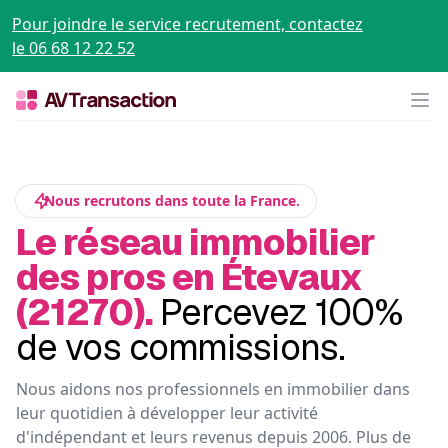
Pour joindre le service recrutement, contactez
le 06 68 12 22 52
Op
Nous recrutons dans toute la France.
Le réseau immobilier
des pros en Étevaux
(21270).
Percevez 100%
de vos commissions.
Nous aidons nos professionnels en immobilier dans
leur quotidien à développer leur activité
d'indépendant et leurs revenus depuis 2006. Plus de