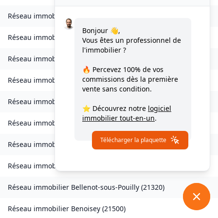
Réseau immobilier
Avot
(
21580
)
Bonjour 👋,
Réseau immobilier
Balot
(
21330
)
Vous êtes un professionnel de
l'immobilier ?
Réseau immobilier
Barbirey-sur-Ouche
(
21410
)
🔥 Percevez
100% de vos
commissions
dès la première
Réseau immobilier
Baulme-la-Roche
(
21410
)
vente sans condition.
Réseau immobilier
Beire-le-Châtel
(
21310
)
⭐ Découvrez notre
logiciel
immobilier tout-en-un
.
Réseau immobilier
Beire-le-Fort
(
21110
)
Télécharger la plaquette
Réseau immobilier
Bellefond
(
21490
)
Réseau immobilier
Belleneuve
(
21310
)
Réseau immobilier
Bellenot-sous-Pouilly
(
21320
)
Réseau immobilier
Benoisey
(
21500
)