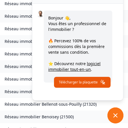
Réseau immobilier
Avot
(
21580
)
Réseau immobilier
Balot
(
21330
)
Bonjour 👋,
Vous êtes un professionnel de
Réseau immobilier
Barbirey-sur-Ouche
(
21410
)
l'immobilier ?
🔥 Percevez
100% de vos
Réseau immobilier
Baulme-la-Roche
(
21410
)
commissions
dès la première
vente sans condition.
Réseau immobilier
Beire-le-Châtel
(
21310
)
⭐ Découvrez notre
logiciel
Réseau immobilier
Beire-le-Fort
(
21110
)
immobilier tout-en-un
.
Réseau immobilier
Bellefond
(
21490
)
Télécharger la plaquette
Réseau immobilier
Belleneuve
(
21310
)
Réseau immobilier
Bellenot-sous-Pouilly
(
21320
)
Réseau immobilier
Benoisey
(
21500
)