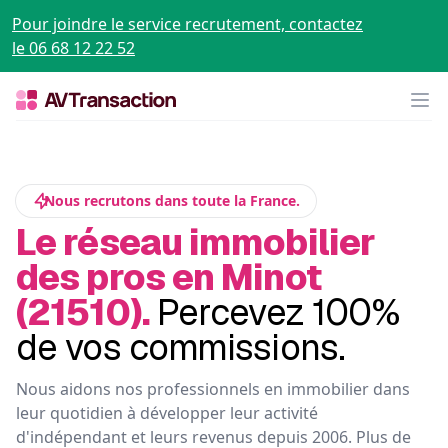
Pour joindre le service recrutement, contactez
le 06 68 12 22 52
Op
Nous recrutons dans toute la France.
Le réseau immobilier
des pros en Minot
(21510).
Percevez 100%
de vos commissions.
Nous aidons nos professionnels en immobilier dans
leur quotidien à développer leur activité
d'indépendant et leurs revenus depuis 2006. Plus de