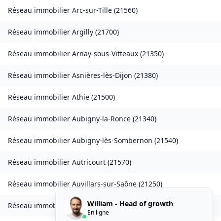
Réseau immobilier
Arc-sur-Tille
(
21560
)
Réseau immobilier
Argilly
(
21700
)
Réseau immobilier
Arnay-sous-Vitteaux
(
21350
)
Réseau immobilier
Asnières-lès-Dijon
(
21380
)
Réseau immobilier
Athie
(
21500
)
Réseau immobilier
Aubigny-la-Ronce
(
21340
)
Réseau immobilier
Aubigny-lès-Sombernon
(
21540
)
Réseau immobilier
Autricourt
(
21570
)
Réseau immobilier
Auvillars-sur-Saône
(
21250
)
William - Head of growth
Réseau immobilier
Auxonne
(
21130
)
En ligne