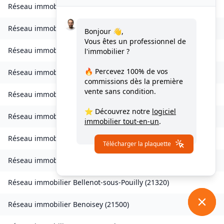
Réseau immobilier
Avot
(
21580
)
Réseau immobilier
Balot
(
21330
)
Bonjour 👋,
Vous êtes un professionnel de
Réseau immobilier
Barbirey-sur-Ouche
(
21410
)
l'immobilier ?
🔥 Percevez
100% de vos
Réseau immobilier
Baulme-la-Roche
(
21410
)
commissions
dès la première
vente sans condition.
Réseau immobilier
Beire-le-Châtel
(
21310
)
⭐ Découvrez notre
logiciel
Réseau immobilier
Beire-le-Fort
(
21110
)
immobilier tout-en-un
.
Réseau immobilier
Bellefond
(
21490
)
Télécharger la plaquette
Réseau immobilier
Belleneuve
(
21310
)
Réseau immobilier
Bellenot-sous-Pouilly
(
21320
)
Réseau immobilier
Benoisey
(
21500
)