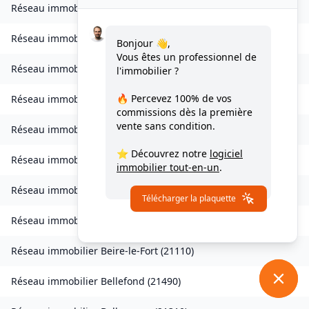
Réseau immobilier
Autricourt
(
21570
)
Réseau immobilier
Auvillars-sur-Saône
(
21250
)
Bonjour 👋,
Vous êtes un professionnel de
Réseau immobilier
Auxonne
(
21130
)
l'immobilier ?
🔥 Percevez
100% de vos
Réseau immobilier
Avot
(
21580
)
commissions
dès la première
vente sans condition.
Réseau immobilier
Balot
(
21330
)
⭐ Découvrez notre
logiciel
Réseau immobilier
Barbirey-sur-Ouche
(
21410
)
immobilier tout-en-un
.
Réseau immobilier
Baulme-la-Roche
(
21410
)
Télécharger la plaquette
Réseau immobilier
Beire-le-Châtel
(
21310
)
Réseau immobilier
Beire-le-Fort
(
21110
)
Réseau immobilier
Bellefond
(
21490
)