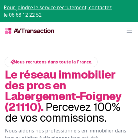
Pour joindre le service recrutement, contactez
le 06 68 12 22 52
Op
Nous recrutons dans toute la France.
Le réseau immobilier
des pros en
Labergement-Foigney
(21110).
Percevez 100%
de vos commissions.
Nous aidons nos professionnels en immobilier dans