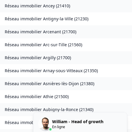
Réseau immobilier
Ancey
(
21410
)
Réseau immobilier
Antigny-la-Ville
(
21230
)
Réseau immobilier
Arcenant
(
21700
)
Réseau immobilier
Arc-sur-Tille
(
21560
)
Réseau immobilier
Argilly
(
21700
)
Réseau immobilier
Arnay-sous-Vitteaux
(
21350
)
Réseau immobilier
Asnières-lès-Dijon
(
21380
)
Réseau immobilier
Athie
(
21500
)
Réseau immobilier
Aubigny-la-Ronce
(
21340
)
William - Head of growth
Réseau immobilier
Aubigny-lès-Sombernon
(
21540
)
En ligne